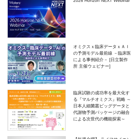
2026 Horizon NEXT Webinar
オミクスｘ臨床データｘＡＩ
の予測モデル最前線 －臨床医
による事例紹介－ [日立製作
所 主催ウェビナー]
臨床試験の成功率を最大化す
る『マルチオミクス』戦略 ～
日本人細菌叢ビッグデータと
代謝物予測パッケージの融合
による次世代の機能探索～