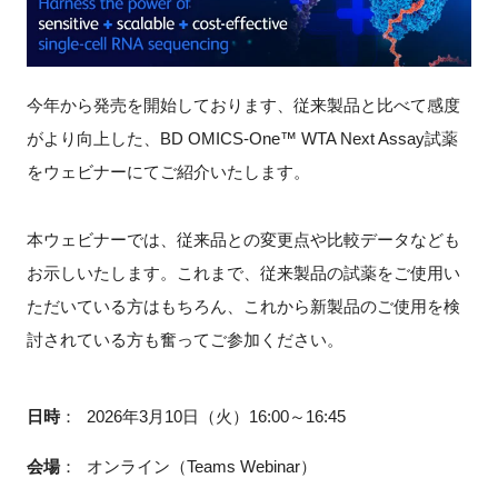
新規登録
イベント
今年から発売を開始しております、従来製品と比べて感度
がより向上した、BD OMICS-One™ WTA Next Assay試薬
プログラム
をウェビナーにてご紹介いたします。
インタビュー・コラム
本ウェビナーでは、従来品との変更点や比較データなども
お示しいたします。これまで、従来製品の試薬をご使用い
ニュース・掲示板
ただいている方はもちろん、これから新製品のご使用を検
LINK-Jを知る
討されている方も奮ってご参加ください。
特別会員
日時
：
2026年3月10日（火）16:00～16:45
施設・アクセス
会場
：
オンライン（
Teams Webinar
）