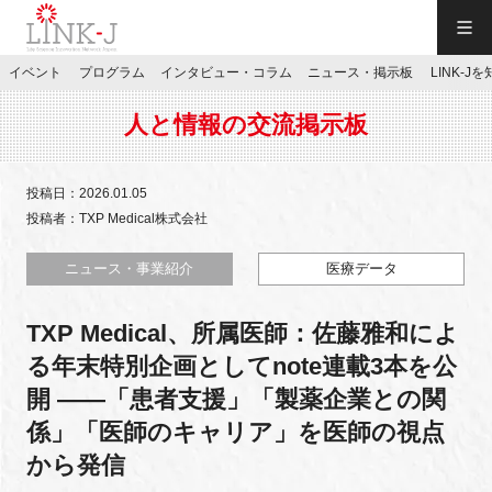
一般社団法人LINK-J／LINK-J
イベント
プログラム
インタビュー・コラム
ニュース・掲示板
LINK-J
JP
／
EN
人と情報の交流掲示板
投稿日：2026.01.05
投稿者：TXP Medical株式会社
特別会員専用メニュー
ニュース・事業紹介
医療データ
TXP Medical、所属医師：佐藤雅和によ
施設ご予約
る年末特別企画としてnote連載3本を公
開 ――「患者支援」「製薬企業との関
お問い合わせ
係」「医師のキャリア」を医師の視点
から発信
マイページ