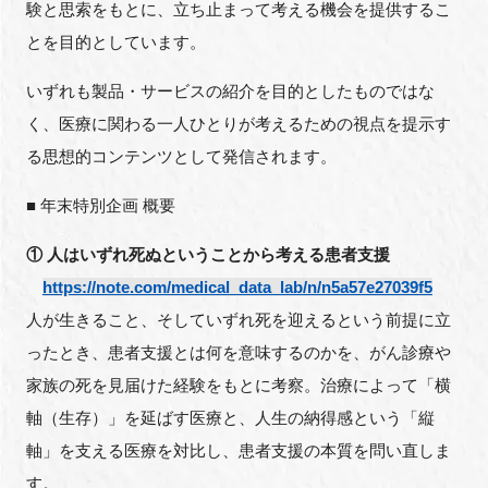
験と思索をもとに、立ち止まって考える機会を提供するこ
とを目的としています。
いずれも製品・サービスの紹介を目的としたものではな
閉じる
く、医療に関わる一人ひとりが考えるための視点を提示す
る思想的コンテンツとして発信されます。
■ 年末特別企画 概要
① 人はいずれ死ぬということから考える患者支援
https://note.com/medical_data_lab/n/n5a57e27039f5
人が生きること、そしていずれ死を迎えるという前提に立
ったとき、患者支援とは何を意味するのかを、がん診療や
家族の死を見届けた経験をもとに考察。治療によって「横
軸（生存）」を延ばす医療と、人生の納得感という「縦
軸」を支える医療を対比し、患者支援の本質を問い直しま
す。