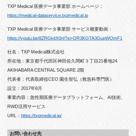
TXP Medical 医療データ事業部 ホームページ：
https://medical-dataservice.txpmedical.jp
TXP Medical 医療データ事業部 サービス概要動画：
https://youtu.be/8ZRGkjtX0nI?si=DR3KGTA3GupWQmF1
社名：TXP Medical株式会社
所在地：東京都千代田区神田佐久間町３丁目21番地24
AKIHABARA CENTRAL SQUARE 2階
代表者：代表取締役CEO 園生智弘（救急科専門医）
設立：2017年8月
事業内容：急性期医療データプラットフォーム、AI技術、
RWD活用サービス
URL：
https://txpmedical.jp/
お問い合わせ先