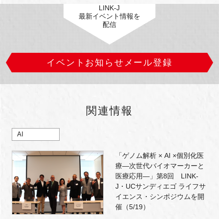
LINK-J
最新イベント情報を
配信
イベントお知らせメール登録
関連情報
AI
「ゲノム解析 × AI ×個別化医
療―次世代バイオマーカーと
医療応用―」第8回 LINK-
J・UCサンディエゴ ライフサ
イエンス・シンポジウムを開
催（5/19）