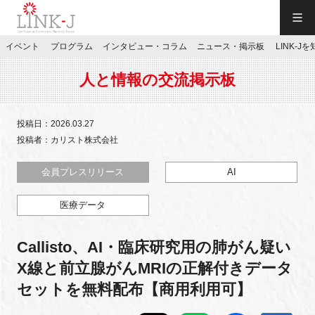
一般社団法人LINK-J／LINK-J
イベント
プログラム
インタビュー・コラム
ニュース・掲示板
LINK-J
JP
／
EN
人と情報の交流掲示板
投稿日：2026.03.27
投稿者：カリスト株式会社
特別会員専用メニュー
会員プレスリリース
AI
医療データ
施設ご予約
Callisto、AI・臨床研究用の肺がん疑い
お問い合わせ
X線と前立腺がんMRIの正解付きデータ
セットを無料配布【商用利用可】
マイページ