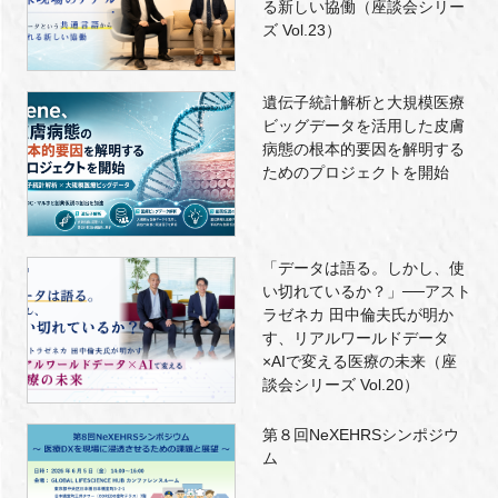
る新しい協働（座談会シリー
ズ Vol.23）
遺伝子統計解析と大規模医療
ビッグデータを活用した皮膚
病態の根本的要因を解明する
ためのプロジェクトを開始
「データは語る。しかし、使
い切れているか？」──アスト
ラゼネカ 田中倫夫氏が明か
す、リアルワールドデータ
×AIで変える医療の未来（座
談会シリーズ Vol.20）
第８回NeXEHRSシンポジウ
ム