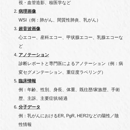
視・血管造影、核医学など
病理画像
WSI（例：肺がん、間質性肺炎、乳がん）
超音波画像
心エコー、産科エコー、甲状腺エコー、乳腺エコーな
ど
アノテーション
診断レポートと専門医によるアノテーション（例：病
変セグメンテーション、重症度ラベリング）
臨床情報
例：年齢、性別、身長、体重、既往歴/家族歴、手術
歴、主訴、主要症状/経過
分子データ
例：乳がんにおけるER, PgR, HER2などの陽性／陰
性情報