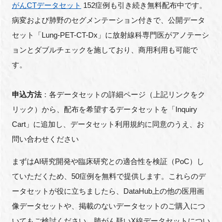
がんCTデータセット
152症例も引き続き無料配布中です。
病変および肺野のセグメンテーション付きで、公開データ
セット「Lung-PET-CT-Dx」に放射線科専門医がアノテーシ
ョンとダブルチェックを施しており、商用利用も可能で
す。
申込方法
：各データセットの詳細ページ（上記リンクをク
リック）から、配布を希望するデータセットを「Inquiry
Cart」に追加し、データセット利用規約に同意のうえ、お
問い合わせください
まずはAI研究開発や臨床研究との適合性を検証（PoC）し
ていただくため、50症例を無料で提供します。これらのデ
ータセットが役に立ちましたら、DataHub上の他の医用画
像データセットや、掲載のないデータセットのご購入につ
いてもご検討ください。肺がん疑いX線データセットについ