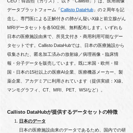
CEO：韓昌熙（カリス）、以下「Callisto」）は、医用画像
FAQ
データプラットフォーム「
Callisto DataHub
」の２周年を記
念し、専門医による正解付きの肺がん疑いX線と前立腺がん
イベントお知らせメール登録
MRIデータセットを各50症例、無料配布します。いずれも
日本の医療施設由来で、所見文付き・商用利用可能なデー
タセットです。Callisto DataHubでは、日本の医療施設から
収集された、匿名加工済みの放射線／病理画像・臨床情
報・分子データを販売しています。既に米国・欧州・韓
国・日本の15社以上の医療AI企業、医療機器メーカー、製
薬企業、アカデミアに利用されています（提供実績：X線、
マンモグラフィ、CT、MRI、PET、WSIなど）。
Callisto DataHubが提供するデータセットの特徴
日本のデータ
日本の医療施設由来のデータであるため、国内での研