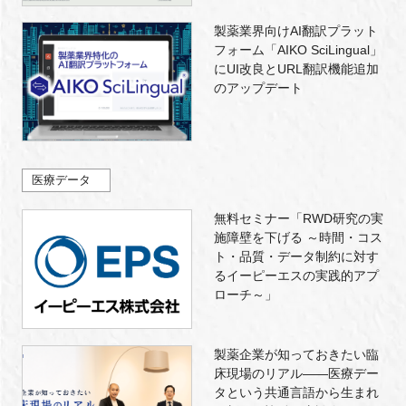
製薬業界向けAI翻訳プラット
フォーム「AIKO SciLingual」
にUI改良とURL翻訳機能追加
のアップデート
医療データ
無料セミナー「RWD研究の実
施障壁を下げる ～時間・コス
ト・品質・データ制約に対す
るイーピーエスの実践的アプ
ローチ～」
製薬企業が知っておきたい臨
床現場のリアル――医療デー
タという共通言語から生まれ