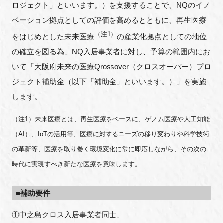
ロジェクト」といいます。）を支援することで、NQのイノ
FAQ
ベーション拠点としての評価を高めるとともに、再生医療
（注1）
をはじめとした未来医療
の産業化拠点としての地位
イベントお知らせメール登録
の確立を図る為、NQ入居事業者に対し、予算の範囲内にお
いて「大阪府未来の医療Qrossover（クロスオーバー）プロ
ジェクト補助金（以下「補助金」といいます。）」を実施
します。
（注1）未来医療とは、再生医療をベースに、ゲノム医療や人工知能
（AI）、IoTの活用等、医療に対するニーズの移り変わりや科学技術
の革新等、医療を取り巻く環境変化に常に即応しながら、その次の
時代に実現すべき新たな医療を意味します。
■補助要件
①中之島クロス入居事業者同士、