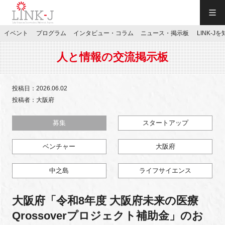
一般社団法人LINK-J／LINK-J
イベント
プログラム
インタビュー・コラム
ニュース・掲示板
LINK-J
JP
／
EN
人と情報の交流掲示板
投稿日：2026.06.02
投稿者：大阪府
特別会員専用メニュー
募集
スタートアップ
ベンチャー
大阪府
施設ご予約
中之島
ライフサイエンス
お問い合わせ
大阪府「令和8年度 大阪府未来の医療
マイページ
Qrossoverプロジェクト補助金」のお