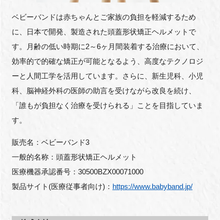
ベビーバンドは赤ちゃんとご家族の負担を軽減するため
に、日本で開発、製造された頭蓋形状矯正ヘルメットで
す。月齢の低い時期に2～6ヶ月間装着する治療において、
効率的で的確な矯正が可能となるよう、高度なテクノロジ
ーと人間工学を活用しています。さらに、新生児科、小児
科、脳神経外科の医師の助言を受けながら改良を続け、
「誰もが負担なく治療を受けられる」ことを目指していま
す。
販売名：ベビーバンド3
一般的名称：頭蓋形状矯正ヘルメット
医療機器承認番号：30500BZX00071000
製品サイト(医療従事者向け)：
https://www.babyband.jp/