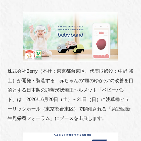
新規登録
イベント
プログラム
インタビュー・コラム
株式会社Berry（本社：東京都台東区、代表取締役：中野 裕
ニュース・掲示板
士）が開発・製造する、赤ちゃんの“頭のゆがみ”の改善を目
的とする日本製の頭蓋形状矯正ヘルメット「ベビーバン
LINK-Jを知る
ド」は、2026年6月20日（土）～21日（日）に浅草橋ヒュ
ーリックホール（東京都台東区）で開催される「第25回新
特別会員
生児栄養フォーラム」にブースを出展します。
施設・アクセス