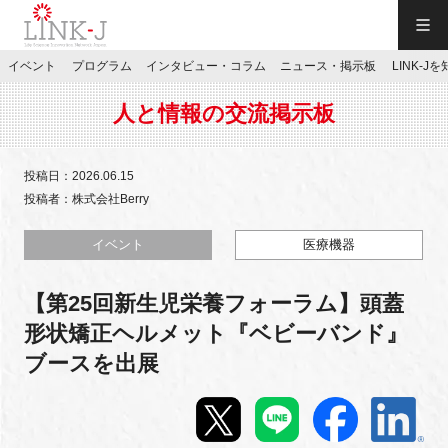
一般社団法人LINK-J／LINK-J
イベント
プログラム
インタビュー・コラム
ニュース・掲示板
LINK-J
JP
／
EN
人と情報の交流掲示板
投稿日：2026.06.15
投稿者：株式会社Berry
特別会員専用メニュー
イベント
医療機器
【第25回新生児栄養フォーラム】頭蓋
施設ご予約
形状矯正ヘルメット『ベビーバンド』
ブースを出展
お問い合わせ
マイページ