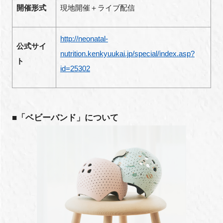
開催形式
現地開催＋ライブ配信
http://neonatal-
公式サイ
nutrition.kenkyuukai.jp/special/index.asp?
ト
id=25302
■「ベビーバンド」について