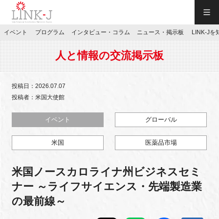
一般社団法人LINK-J／LINK-J
イベント
プログラム
インタビュー・コラム
ニュース・掲示板
LINK-J
JP
／
EN
人と情報の交流掲示板
投稿日：2026.07.07
投稿者：米国大使館
特別会員専用メニュー
イベント
グローバル
米国
医薬品市場
施設ご予約
米国ノースカロライナ州ビジネスセミ
お問い合わせ
ナー ～ライフサイエンス・先端製造業
の最前線～
マイページ