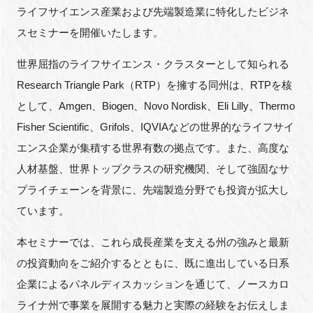
ライフサイエンス産業および先端製造業に特化したビジネ
FAQ
スセミナーを開催いたします。
イベントお知らせメール登録
世界屈指のライフサイエンス・クラスターとして知られる
Research Triangle Park（RTP）を擁する同州は、RTPを核
として、Amgen、Biogen、Novo Nordisk、Eli Lilly、Thermo
Fisher Scientific、Grifols、IQVIAなどの世界的なライフサイ
エンス企業が集積する世界有数の拠点です。また、高度な
人材基盤、世界トップクラスの研究機関、そして強固なサ
プライチェーンを背景に、先端製造分野でも投資が拡大し
ています。
本セミナーでは、これら成長産業を支える州の強みと最新
の投資動向をご紹介するとともに、既に進出している日系
企業によるパネルディスカッションを通じて、ノースカロ
ライナ州で事業を展開する魅力と実際の経験をお伝えしま