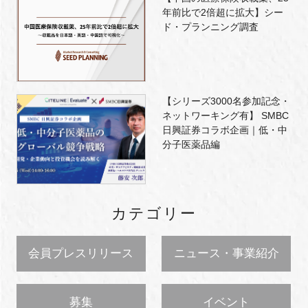
年前比で2倍超に拡大】シー
ド・プランニング調査
【シリーズ3000名参加記念・
ネットワーキング有】 SMBC
日興証券コラボ企画｜低・中
分子医薬品編
カテゴリー
会員プレスリリース
ニュース・事業紹介
募集
イベント