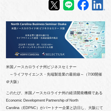
新規登録
イベント
プログラム
インタビュー・コラム
ニュース・掲示板
米国ノースカロライナ州ビジネスセミナー
～ライフサイエンス・先端製造業の最前線～（7/30開催
LINK-Jを知る
＠大阪）
特別会員
このたび、米国ノースカロライナ州の経済開発機構である
Economic Development Partnership of North
施設・アクセス
Carolina（EDPNC）がパートナー企業と訪日し、大阪にて