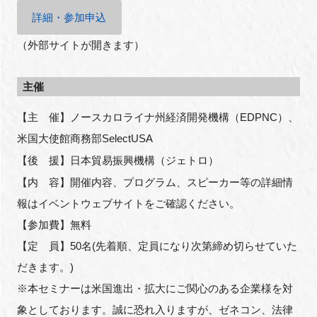
詳細・参加申込
（外部サイトが開きます）
主催
【主 催】ノースカロライナ州経済開発機構（
EDPNC
）、
米国大使館商務部
SelectUSA
【後 援】日本貿易振興機構（ジェトロ）
【内 容】開催内容、プログラム、スピーカー等の詳細情
報はイベントウェブサイトをご確認ください。
【参加費】無料
【定 員】
50
名
(
先着順、定員になり次第締め切らせていた
だきます。
)
※本セミナーは米国進出・拡大にご関心のある企業様を対
象としております。誠に恐れ入りますが、ゼネコン、法律