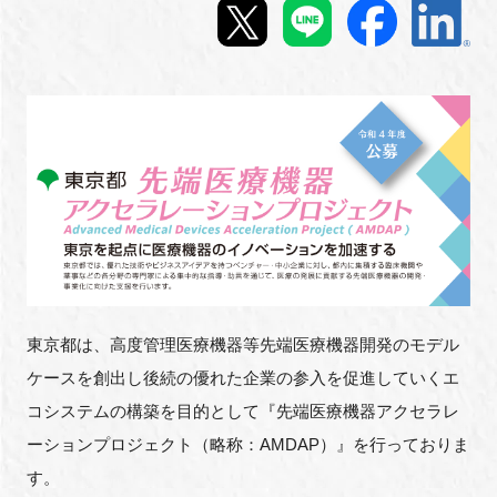
新規登録
イベント
プログラム
インタビュー・コラム
ニュース・掲示板
LINK-Jを知る
東京都は、高度管理医療機器等先端医療機器開発のモデル
ケースを創出し
後続の優れた企業の参入を促進していくエ
特別会員
コシステムの構築を目的として
『先端医療機器アクセラレ
ーションプロジェクト（略称：AMDAP）』を行っておりま
施設・アクセス
す。