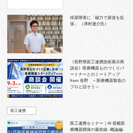
排尿障害に「磁力で尿道を拡
張」 （津村遼介氏）
《長野県医工連携技術展示商
談会》医療機器ものづくりパ
ートナーとのミートアップ
from 長野 ～医療機器製造の
プロと話そう～
医工連携
医工連携セミナー｜AI 搭載医
療機器開発の最前線 -概論編-