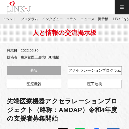
一般社団法人LINK-J／LINK-J
イベント
プログラム
インタビュー・コラム
ニュース・掲示板
LINK-J
JP
／
EN
人と情報の交流掲示板
投稿日：2022.05.30
投稿者：東京都医工連携HUB機構
特別会員専用メニュー
募集
アクセラレーションプログラム
医療機器
医工連携
施設ご予約
先端医療機器アクセラレーションプロ
お問い合わせ
ジェクト（略称：AMDAP）令和4年度
の支援者募集開始
マイページ