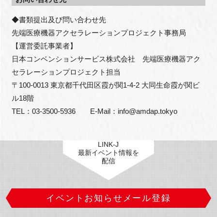
◆書類提出及び問い合わせ先

先端医療機器アクセラレーションプロジェクト事務局

【運営委託事業者】

⽇本コンベンションサービス株式会社　先端医療機器アク
セラレーションプロジェクト担当

〒100-0013 東京都千代⽥区霞が関1-4-2 ⼤同⽣命霞が関ビ
ル18階

TEL：03-3500-5936　　E-Mail：info@amdap.tokyo
LINK-J
最新イベント情報を
配信
イベントお知らせメール登録