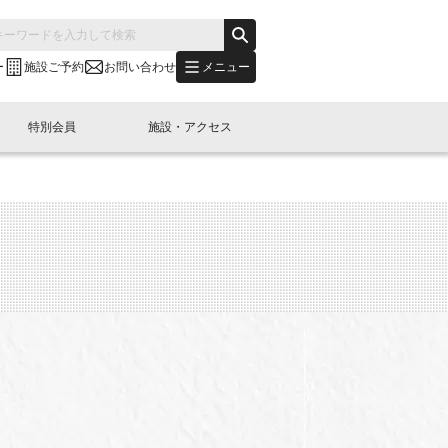
メニュー
ー
施設ご予約
お問い合わせ
特別会員
施設・アクセス
's "LINK-BioBAY TOKYO"？
s LINK-J WEST
申し込み
ご予約
(News Letter)
特別会員開催
ニュース・事業紹介
内容
橋コラム
出展・参加
イベント
B日本橋エリアについて