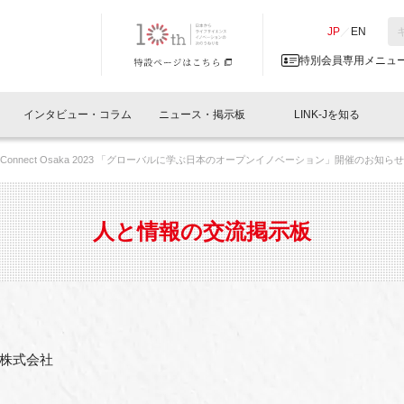
NK-J／LINK-J
JP
／
EN
特別会員専用メニュ
インタビュー・コラム
ニュース・掲示板
LINK-Jを知る
ch Connect Osaka 2023 「グローバルに学ぶ日本のオープンイノベーション」開催のお知らせ
イベントレポート一覧
人と情報の交流掲示板一覧
What's "UNIKORN"？
Why in Nihonbashi
特別会員について
オフィス・ラボ
What
What’
入会
施設
会員開催
スリリース
ベンチャーインタビュー
LINK-J主催・共催
会員プレスリリース
会報誌 
サポーター紹介
事業
人と情報の交流掲示板
閉じる
・参加
関連
サポーターコラム
LINK-J協賛・協力
募集
日本
パンフレット
GT
ページ
ント告知
株式会社