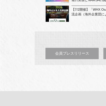
発の実務とNAMSAの
【7/2開催】「WHX Os
流企画（海外企業団に
会員プレスリリース