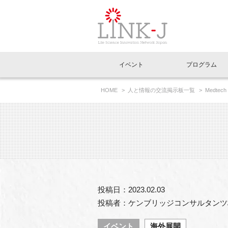
一般社団法人LI
イベント
プログラム
FAQ
イベントお知らせメール登録
HOME
人と情報の交流掲示板一覧
Medte
イベント一覧
インタビュー・コラム一覧
ニュース一覧
Out of Box相談室
理事長挨拶
特別会員一覧
ラウンジ・会議室
LINK-J主催・共催
スペシャルインタビュー
トピック
特別
プレ
国内外連携
専用メニューはこちら
アクセス
LINK-J協賛・協力
連載コラム
メディア情報
出展
海外
組織概要
過去イベント
事務局だより
アクセラレーション
マイ
イベ
投稿日：2023.02.03
協賛・協力
施設
投稿者：ケンブリッジコンサルタンツ
イベント
海外展開