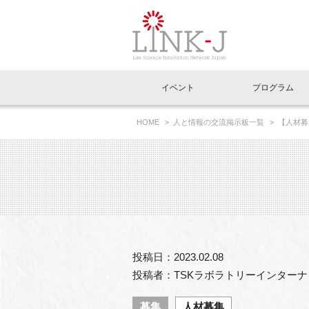
一般社団法人LI
イベント
プログラム
FAQ
イベントお知らせメール登録
HOME
人と情報の交流掲示板一覧
【人材募
イベント一覧
インタビュー・コラム一覧
ニュース一覧
Out of Box相談室
理事長挨拶
特別会員一覧
ラウンジ・会議室
LINK-J主催・共催
スペシャルインタビュー
トピック
特別
プレ
国内外連携
専用メニューはこちら
アクセス
LINK-J協賛・協力
連載コラム
メディア情報
出展
海外
組織概要
過去イベント
事務局だより
アクセラレーション
マイ
イベ
投稿日：2023.02.08
協賛・協力
施設
投稿者：TSKラボラトリーインター
募集
人材募集