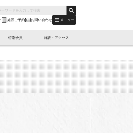
メニュー
ー
施設ご予約
お問い合わせ
特別会員
施設・アクセス
's "LINK-BioBAY TOKYO"？
s LINK-J WEST
申し込み
ご予約
(News Letter)
特別会員開催
ニュース・事業紹介
内容
橋コラム
出展・参加
イベント
B日本橋エリアについて