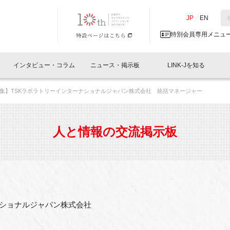
NK-J／LINK-J
JP
／
EN
特別会員専用メニュ
インタビュー・コラム
ニュース・掲示板
LINK-Jを知る
集】TSKラボラトリーインターナショナルジャパン株式会社 統括マネージャー
イベントレポート一覧
人と情報の交流掲示板一覧
What's "UNIKORN"？
Why in Nihonbashi
特別会員について
オフィス・ラボ
What
What’
入会
施設
会員開催
スリリース
ベンチャーインタビュー
LINK-J主催・共催
会員プレスリリース
会報誌 
サポーター紹介
事業
人と情報の交流掲示板
閉じる
・参加
関連
サポーターコラム
LINK-J協賛・協力
募集
日本
パンフレット
GT
ページ
ント告知
ナショナルジャパン株式会社