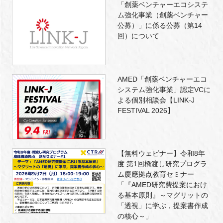
「創薬ベンチャーエコシステ
ム強化事業（創薬ベンチャー
公募）」に係る公募（第14
回）について
AMED「創薬ベンチャーエコ
システム強化事業」認定VCに
よる個別相談会【LINK-J
FESTIVAL 2026】
【無料ウェビナー】令和8年
度 第1回橋渡し研究プログラ
ム慶應拠点教育セミナー
「『AMED研究費提案におけ
る基本原則』～マグリットの
「透視」に学ぶ，提案書作成
の核心～」