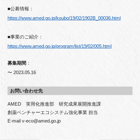
■公募情報：
https://www.amed.go.jp/koubo/19/02/1902B_00036.html
閉じる
■事業のご紹介：
https://www.amed.go.jp/program/list/19/02/005.html
募集期間
：
〜 2023.05.16
お問い合わせ先
AMED　実用化推進部　研究成果展開推進課

創薬ベンチャーエコシステム強化事業 担当

E-mail v-eco@amed.go.jp