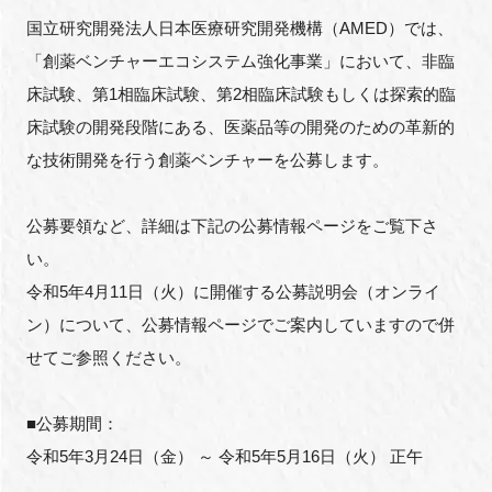
FAQ
国立研究開発法人日本医療研究開発機構（
AMED
）では、
「創薬ベンチャーエコシステム強化事業」において、非臨
イベントお知らせメール登録
床試験、第
1
相臨床試験、第
2
相臨床試験もしくは探索的臨
床試験の開発段階にある、医薬品等の開発のための革新的
な技術開発を行う創薬ベンチャーを公募します。
公募要領など、詳細は下記の公募情報ページをご覧下さ
い。
令和
5
年
4
月
11
日（火）に開催する公募説明会（オンライ
ン）について、公募情報ページでご案内していますので併
せてご参照ください。
■公募期間：
令和
5
年
3
月
24
日（金） ～ 令和
5
年
5
月
16
日（火） 正午