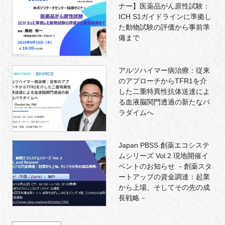
ナー】医薬品がん原性試験：
ICH S1ガイドラインに準拠し
た動物試験の評価から事前準
備まで
アルツハイマー病治療：従来
のアプローチからTFR1を介
した二重特異性抗体送達によ
る血液脳関門透過の新たなパ
ラダイムへ
Japan PBSS 創薬エコシステ
ムシリーズ Vol.2 現地開催イ
ベントのお知らせ －創薬スタ
ートアップの資金調達：起業
から上場、そしてその先の成
長戦略－