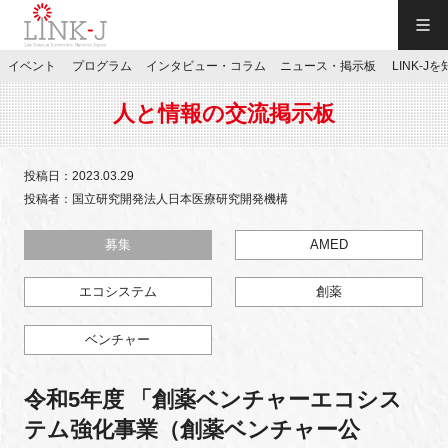
一般社団法人LINK-J／LINK-J
イベント
プログラム
インタビュー・コラム
ニュース・掲示板
LINK-J
JP
／
EN
人と情報の交流掲示板
投稿日：2023.03.29
投稿者：国立研究開発法人日本医療研究開発機構
特別会員専用メニュー
募集
AMED
エコシステム
創薬
施設ご予約
ベンチャー
お問い合わせ
令和5年度 「創薬ベンチャーエコシス
マイページ
テム強化事業（創薬ベンチャー公