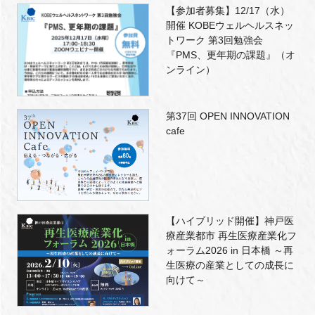
【参加者募集】12/17（水）
開催 KOBEウェルヘルスネッ
トワーク 第3回勉強会
『PMS、更年期の課題』（オ
ンライン）
第37回 OPEN INNOVATION
cafe
【ハイブリッド開催】神戸医
療産業都市 再生医療産業化フ
ォーラム2026 in 日本橋 ～再
生医療の産業としての成長に
向けて～