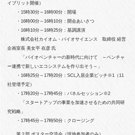
イブリット開催）
・15時30分～16時00分：開場
・16時00分～16時10分：開会あいさつ
・16時10分～16時25分：基調講演
株式会社カイオム・バイオサイエンス 取締役 経営
企画室長 美女平 在彦 氏
「バイオベンチャーの新時代に向けて ～ベンチャ
ー連携で新しいエコシステムを作り出そう～」
・16時25分～17時20分：SCL入居企業ピッチ※1（11
社登壇予定）
・17時20分～17時45分：パネルセッション※2
「スタートアップの事業を加速させるための共同研
究戦略」
・17時45分～17時50分：クロージング
第２部 ポスター交流会（現地参加者のみ）