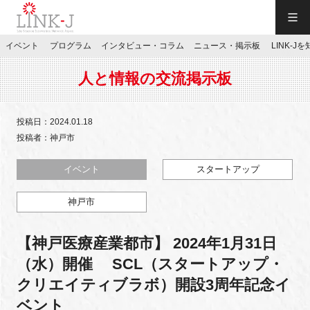
一般社団法人LINK-J／LINK-J
イベント
プログラム
インタビュー・コラム
ニュース・掲示板
LINK-J
JP
／
EN
人と情報の交流掲示板
投稿日：2024.01.18
投稿者：神戸市
特別会員専用メニュー
イベント
スタートアップ
神戸市
施設ご予約
【神戸医療産業都市】 2024年1月31日
お問い合わせ
（水）開催 SCL（スタートアップ・
クリエイティブラボ）開設3周年記念イ
マイページ
ベント