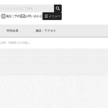
メニュー
ー
施設ご予約
お問い合わせ
特別会員
施設・アクセス
歌山県、宮崎県でも可能に。
's "LINK-BioBAY TOKYO"？
s LINK-J WEST
申し込み
ご予約
(News Letter)
特別会員開催
ニュース・事業紹介
内容
橋コラム
出展・参加
イベント
B日本橋エリアについて