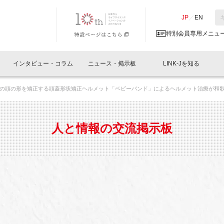
NK-J／LINK-J
JP
／
EN
特別会員専用メニュ
インタビュー・コラム
ニュース・掲示板
LINK-Jを知る
の頭の形を矯正する頭蓋形状矯正ヘルメット「ベビーバンド」によるヘルメット治療が和
イベントレポート一覧
人と情報の交流掲示板一覧
What's "UNIKORN"？
Why in Nihonbashi
特別会員について
オフィス・ラボ
What
What’
入会
施設
会員開催
スリリース
ベンチャーインタビュー
LINK-J主催・共催
会員プレスリリース
会報誌 
サポーター紹介
事業
人と情報の交流掲示板
閉じる
・参加
関連
サポーターコラム
LINK-J協賛・協力
募集
日本
パンフレット
GT
ページ
ント告知