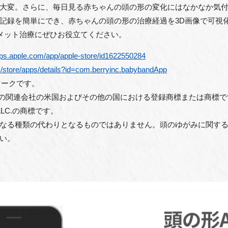
大変。さらに、毎日見る赤ちゃんの頭の形の変化にはなかなか気
記録を簡単にでき、赤ちゃんの頭の形の治療経過を3D画像で可視
ヘルメット治療にぜひお役立てください。
pps.apple.com/app/apple-store/id1622550284
om/store/apps/details?id=com.berryinc.babybandApp
ビスマークです。
Inc.またはその関連会社の米国およびその他の国における登録商標または商標
LLC.
の商標です。
なる種類の代わりとなるものではありません。頭のゆがみに関す
い。