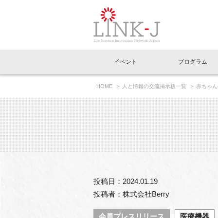
一般社団法人LI
イベント
プログラム
FAQ
イベントお知らせメール登録
HOME
人と情報の交流掲示板一覧
赤ちゃん
イベント一覧
インタビュー・コラム一覧
ニュース一覧
Out of Box相談室
理事長挨拶
特別会員一覧
ラウンジ・会議室
LINK-J主催・共催
スペシャルインタビュー
トピック
特別
プレ
国内外連携
専用メニューはこちら
アクセス
LINK-J協賛・協力
連載コラム
メディア情報
出展
海外
組織概要
過去イベント
事務局だより
アクセラレーション
マイ
イベ
投稿日：2024.01.19
協賛・協力
施設
投稿者：株式会社Berry
会員プレスリリース
医療機器