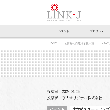
一般社団法人LI
イベント
プログラム
FAQ
イベントお知らせメール登録
HOME
人と情報の交流掲示板一覧
〈KSA
イベント一覧
インタビュー・コラム一覧
ニュース一覧
Out of Box相談室
理事長挨拶
特別会員一覧
ラウンジ・会議室
LINK-J主催・共催
スペシャルインタビュー
トピック
特別
プレ
国内外連携
専用メニューはこちら
アクセス
LINK-J協賛・協力
連載コラム
メディア情報
出展
海外
組織概要
過去イベント
事務局だより
アクセラレーション
マイ
イベ
投稿日：2024.01.25
協賛・協力
施設
投稿者：京大オリジナル株式会社
イベント
大学発スタートアップ