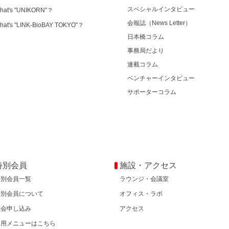
スペシャルインタビュー
hat's "UNIKORN"？
会報誌（News Letter）
hat's "LINK-BioBAY TOKYO"？
日本橋コラム
事務局だより
連載コラム
ベンチャーインタビュー
サポーターコラム
特別会員
施設・アクセス
特別会員一覧
ラウンジ・会議室
特別会員について
オフィス・ラボ
入会申し込み
アクセス
専用メニューはこちら