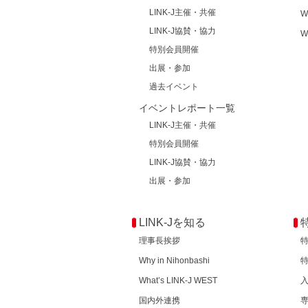
LINK-J主催・共催
W
LINK-J協賛・協力
W
特別会員開催
出展・参加
過去イベント
イベントレポート一覧
LINK-J主催・共催
特別会員開催
LINK-J協賛・協力
出展・参加
LINK-Jを知る
理事長挨拶
Why in Nihonbashi
What’s LINK-J WEST
国内外連携