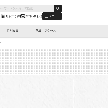
メニュー
ー
施設ご予約
お問い合わせ
特別会員
施設・アクセス
ー」
's "LINK-BioBAY TOKYO"？
s LINK-J WEST
申し込み
ご予約
(News Letter)
特別会員開催
ニュース・事業紹介
内容
橋コラム
出展・参加
イベント
B日本橋エリアについて