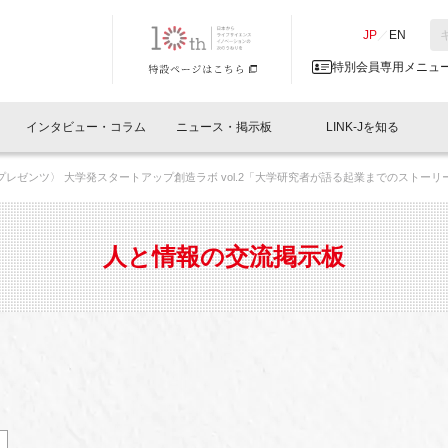
NK-J／LINK-J
JP
／
EN
特別会員専用メニュ
インタビュー・コラム
ニュース・掲示板
LINK-Jを知る
Cプレゼンツ〉 大学発スタートアップ創造ラボ vol.2「大学研究者が語る起業までのストーリ
イベントレポート一覧
人と情報の交流掲示板一覧
What's "UNIKORN"？
Why in Nihonbashi
特別会員について
オフィス・ラボ
What
What’
入会
施設
会員開催
スリリース
ベンチャーインタビュー
LINK-J主催・共催
会員プレスリリース
会報誌 
サポーター紹介
事業
人と情報の交流掲示板
閉じる
・参加
関連
サポーターコラム
LINK-J協賛・協力
募集
日本
パンフレット
GT
ページ
ント告知