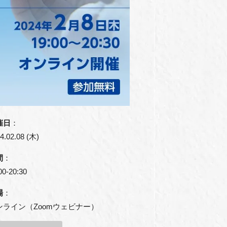
催日
：
4.02.08 (木)
間
：
00-20:30
場
：
ンライン（Zoomウェビナー）