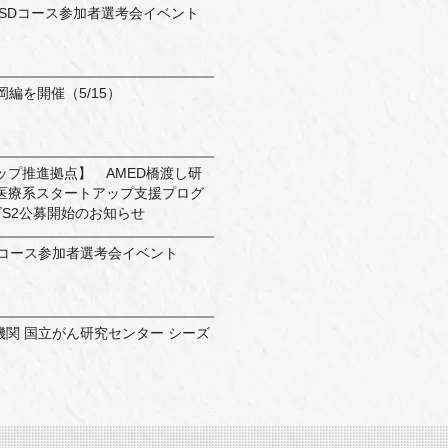
26 UCSDコース参加者選考会イベント
」福岡編を開催（5/15）
ップ推進拠点】 AMED橋渡し研
医療系スタートアップ支援プログ
S2公募開始のお知らせ
26 BPコース参加者選考会イベント
機関 国立がん研究センター シーズ