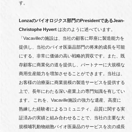
す。
Lonza
のバイオロジクス部門の
President
である
Jean-
Christophe Hyvert
は次のように述べています。
「Vacavilleの施設は、当社の顧客に即座に製造能力を
提供し、当社のバイオ医薬品部門の将来的成長を可能
にする、非常に価値の高い戦略的買収です。また、既
存顧客に商業化の道を提供し、パートナーに大規模な
商用生産能力を増加させることができます。当社は、
お客様の治療薬に商業規模の製造サービスを提供する
上で、長年にわたる深い産業上の専門知識を有してい
ます。 これを、Vacaville施設の強力な遺産、高度に
熟練した経験者によるコミュニティ、品質に関する実
証済みの実績と組み合わせることで、当社の主要な大
規模哺乳動物細胞バイオ医薬品のサービスを次の成長