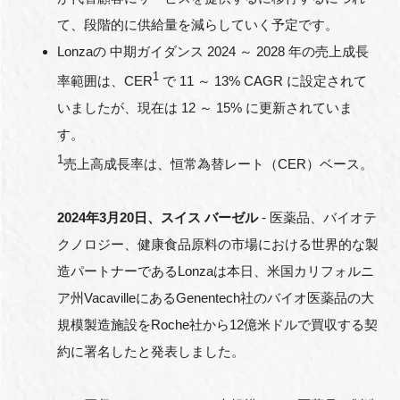
て、段階的に供給量を減らしていく予定です。
Lonzaの 中期ガイダンス 2024 ～ 2028 年の売上成長
1
率範囲は、CER
で 11 ～ 13% CAGR に設定されて
閉じる
いましたが、現在は 12 ～ 15% に更新されていま
す。
1
売上高成長率は、恒常為替レート（CER）ベース。
2024
年
3
月
20
日、スイス
バーゼル
- 医薬品、バイオテ
クノロジー、健康食品原料の市場における世界的な製
造パートナーであるLonzaは本日、米国カリフォルニ
ア州VacavilleにあるGenentech社のバイオ医薬品の大
規模製造施設をRoche社から12億米ドルで買収する契
約に署名したと発表しました。