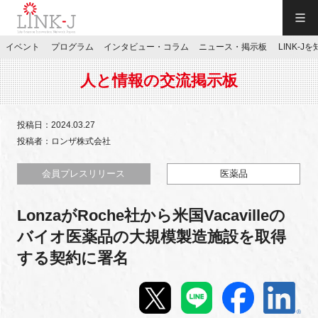
一般社団法人LINK-J／LINK-J
イベント
プログラム
インタビュー・コラム
ニュース・掲示板
LINK-J
JP
／
EN
人と情報の交流掲示板
投稿日：2024.03.27
投稿者：ロンザ株式会社
特別会員専用メニュー
会員プレスリリース
医薬品
LonzaがRoche社から米国Vacavilleの
施設ご予約
バイオ医薬品の大規模製造施設を取得
する契約に署名
お問い合わせ
マイページ