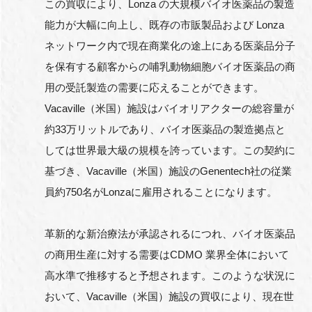
この買収により、Lonza の大規模バイオ医薬品の製造
能力が大幅に向上し、既存の市販製品および Lonza
ネットワーク内で現在商業化の途上にある医薬品分子
を保有する顧客からの哺乳動物細胞バイオ医薬品の商
用の受託製造の需要に応えることができます。
Vacaville（米国）施設はバイオリアクターの総容量が
約33万リットルであり、バイオ医薬品の製造拠点と
しては世界最大級の規模を誇っています。この契約に
基づき、Vacaville（米国）施設のGenentech社の従業
員約750名がLonzaに雇用されることになります。
革新的な新治療法が承認されるにつれ、バイオ医薬品
の商用生産に対する需要はCDMO 業界全体において
高水準で推移すると予想されます。このような状況に
おいて、Vacaville（米国）施設の買収により、現在世