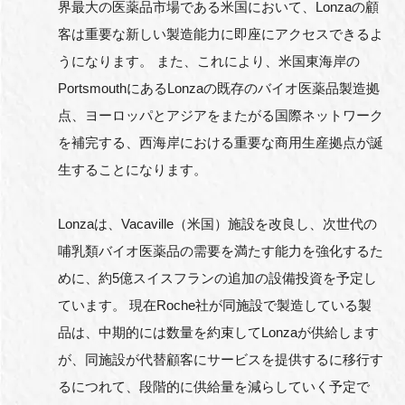
界最大の医薬品市場である米国において、Lonzaの顧
客は重要な新しい製造能力に即座にアクセスできるよ
うになります。 また、これにより、米国東海岸の
PortsmouthにあるLonzaの既存のバイオ医薬品製造拠
点、ヨーロッパとアジアをまたがる国際ネットワーク
を補完する、西海岸における重要な商用生産拠点が誕
生することになります。
Lonzaは、Vacaville（米国）施設を改良し、次世代の
哺乳類バイオ医薬品の需要を満たす能力を強化するた
めに、約5億スイスフランの追加の設備投資を予定し
ています。 現在Roche社が同施設で製造している製
品は、中期的には数量を約束してLonzaが供給します
が、同施設が代替顧客にサービスを提供するに移行す
るにつれて、段階的に供給量を減らしていく予定で