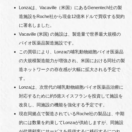
FAQ
Lonzaは、Vacaville（米国）にあるGenentech社の製
造施設をRoche社から現金12億米ドルで買収する契約
イベントお知らせメール登録
に署名しました。
Vacaville (米国) の施設は、製造量で世界最大規模の
バイオ医薬品製造施設です。
この買収により、Lonzaの哺乳動物細胞バイオ医薬品
の大規模製造能力が増強され、米国における同社の製
造ネットワークの存在感が大幅に拡大される予定で
す。
Lonzaは、次世代の哺乳動物細胞バイオ医薬品治療に
対応するために約5億スイスフランを投資して施設を
改良し、同施設の機能を強化する予定です。
現在同拠点で製造されているRoche社の製品は、中期
的には数量を約束してLonzaが供給しますが、同施設
が代替顧客にサービスを提供するに移行するにつれ