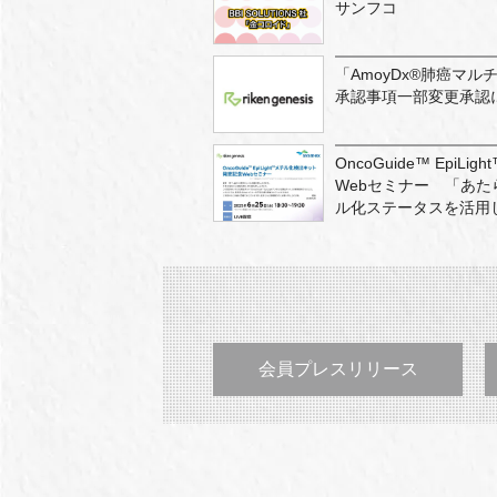
サンフコ
「AmoyDx®肺癌マル
承認事項一部変更承認
OncoGuide™ Epi
Webセミナー 「あた
ル化ステータスを活用
会員プレスリリース