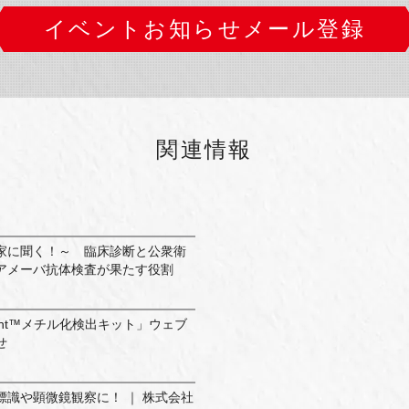
イベントお知らせメール登録
関連情報
家に聞く！～ 臨床診断と公衆衛
アメーバ抗体検査が果たす役割
iLight™メチル化検出キット」ウェブ
せ
識や顕微鏡観察に！ ｜ 株式会社