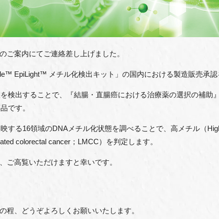
のご案内にてご連絡差し上げました。
de
™
EpiLight
™ メチル化検出キット」の国内における製造販売承
態を検出することで、『結腸・直腸癌における治療薬の選択の補助
薬品です。
反映する
16
領域の
DNA
メチル化状態を調べることで、高メチル（
Hig
ated colorectal cancer
；
LMCC
）を判定します。
、ご高覧いただけますと幸いです。
の程、どうぞよろしくお願いいたします。