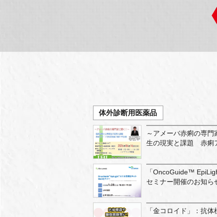
体外診断用医薬品
～アメーバ赤痢の専門
生の現実と課題 赤痢
「OncoGuide™ Ep
セミナー開催のお知ら
「金コロイド」：抗体標