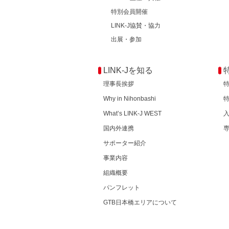
特別会員開催
LINK-J協賛・協力
出展・参加
LINK-Jを知る
理事長挨拶
Why in Nihonbashi
What’s LINK-J WEST
国内外連携
サポーター紹介
事業内容
組織概要
パンフレット
GTB日本橋エリアについて