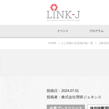
一般社団法人LI
イベント
プログラム
FAQ
イベントお知らせメール登録
HOME
人と情報の交流掲示板一覧
【体外診断
イベント一覧
インタビュー・コラム一覧
ニュース一覧
Out of Box相談室
理事長挨拶
特別会員一覧
ラウンジ・会議室
LINK-J主催・共催
スペシャルインタビュー
トピック
特別
プレ
国内外連携
専用メニューはこちら
アクセス
LINK-J協賛・協力
連載コラム
メディア情報
出展
海外
組織概要
過去イベント
事務局だより
アクセラレーション
マイ
イベ
投稿日：2024.07.01
協賛・協力
施設
投稿者：株式会社理研ジェネシス
会員プレスリリース
体外診断用