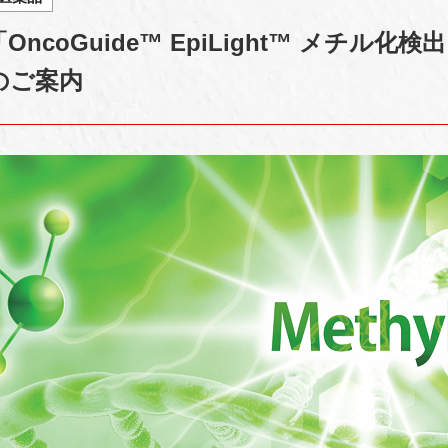
coGuide™ EpiLight™ メチル化検
のご案内