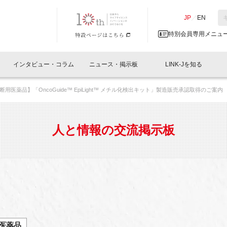
NK-J／LINK-J
JP
／
EN
特別会員専用メニュ
インタビュー・コラム
ニュース・掲示板
LINK-Jを知る
用医薬品】「OncoGuide™ EpiLight™ メチル化検出キット」製造販売承認取得のご案内
イベントレポート一覧
人と情報の交流掲示板一覧
What's "UNIKORN"？
Why in Nihonbashi
特別会員について
オフィス・ラボ
What
What’
入会
施設
会員開催
スリリース
ベンチャーインタビュー
LINK-J主催・共催
会員プレスリリース
会報誌 
サポーター紹介
事業
人と情報の交流掲示板
閉じる
・参加
関連
サポーターコラム
LINK-J協賛・協力
募集
日本
パンフレット
GT
ページ
ント告知
医薬品