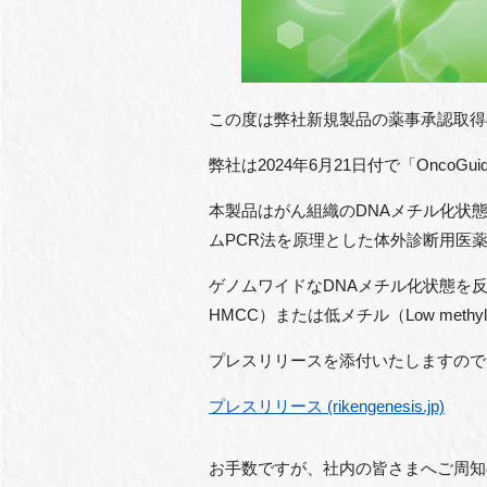
この度は弊社新規製品の薬事承認取得
弊社は
2024
年
6
月
21
日付で「
OncoGui
本製品はがん組織の
DNA
メチル化状
ム
PCR
法を原理とした体外診断用医
ゲノムワイドな
DNA
メチル化状態を
HMCC
）または低メチル（
Low methyl
プレスリリースを添付いたしますので
プレスリリース (rikengenesis.jp)
お手数ですが、社内の皆さまへご周知