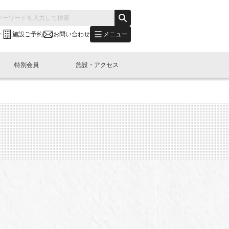
メニュー
ー
施設ご予約
お問い合わせ
特別会員
施設・アクセス
's "LINK-BioBAY TOKYO"？
s LINK-J WEST
申し込み
ご予約
(News Letter)
特別会員開催
ニュース・事業紹介
内容
橋コラム
出展・参加
イベント
B日本橋エリアについて