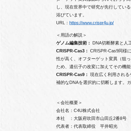
し、現在世界中で研究が先行しているC
浴びています。
URL：
https://www.crispr4u.jp/
＜用語の解説＞
ゲノム編集技術：
DNA切断酵素と人
CRISPR-Cas3
：
CRISPR-Cas
性が高く、オフターゲット変異（狙っ
ため、遺伝子の改変に加えてその機能
CRISPR-Cas9
：
現在広く利用されるゲ
補的なDNAを選択的に切断します。
＜会社概要＞
会社名：C4U株式会社
本社 ：大阪府吹田市山田丘2番8号
代表者：代表取締役 平井昭光