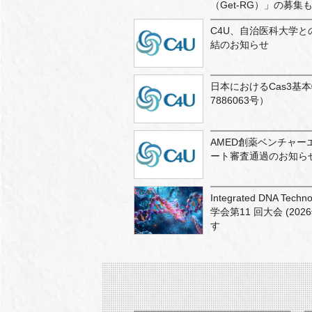
（Get-RG）」の募集
C4U、自治医科大学
結のお知らせ
日本におけるCas3基
7886063号）
AMED創薬ベンチャー
ート審査通過のお知ら
Integrated DNA T
学会第11 回大会 (20
す