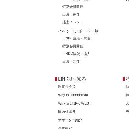
W
特別会員開催
出展・参加
過去イベント
イベントレポート一覧
LINK-J主催・共催
特別会員開催
LINK-J協賛・協力
出展・参加
LINK-Jを知る
理事長挨拶
Why in Nihonbashi
What’s LINK-J WEST
国内外連携
サポーター紹介
事業内容