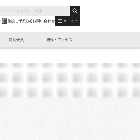
メニュー
ー
施設ご予約
お問い合わせ
特別会員
施設・アクセス
's "LINK-BioBAY TOKYO"？
s LINK-J WEST
申し込み
ご予約
(News Letter)
特別会員開催
ニュース・事業紹介
内容
橋コラム
出展・参加
イベント
B日本橋エリアについて