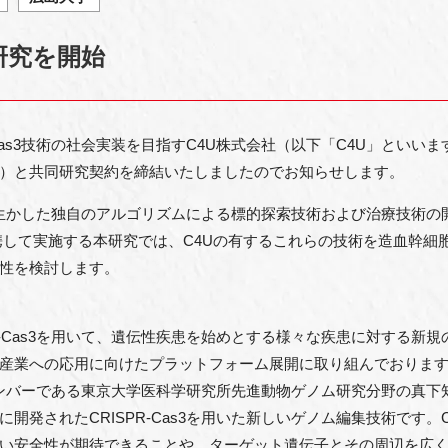
研究を開始
-Cas3技術の社会実装を目指すC4U株式会社（以下「C4U」とい
）と共同研究契約を締結いたしましたのでお知らせします。
の特長を生かした独自のアルゴリズムによる標的探索技術および治療技術
携して実施する本研究では、C4Uの有するこれらの技術を造血幹細
性を検討します。
PR-Cas3を用いて、遺伝性疾患を始めとする様々な疾患に対する新
産業への応用に向けたプラットフォーム展開に取り組んでおりま
の創業メンバーである東京大学医科学研究所先進動物ゲノム研究分野の真
発されたCRISPR-Cas3を用いた新しいゲノム編集技術です。CR
い安全性が期待できることや、ターゲット遺伝子とその周辺を広