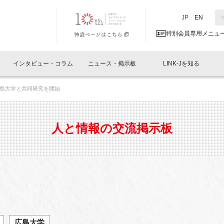
NK-J／LINK-J
JP
／
EN
特別会員専用メニュ
インタビュー・コラム
ニュース・掲示板
LINK-Jを知る
広島大学と共同研究を開始
イベントレポート一覧
人と情報の交流掲示板一覧
What's "UNIKORN"？
Why in Nihonbashi
特別会員について
オフィス・ラボ
What
What’
入会
施設
会員開催
スリリース
ベンチャーインタビュー
LINK-J主催・共催
会員プレスリリース
会報誌 
サポーター紹介
事業
人と情報の交流掲示板
閉じる
・参加
関連
サポーターコラム
LINK-J協賛・協力
募集
日本
パンフレット
GT
ページ
ント告知
広島大学