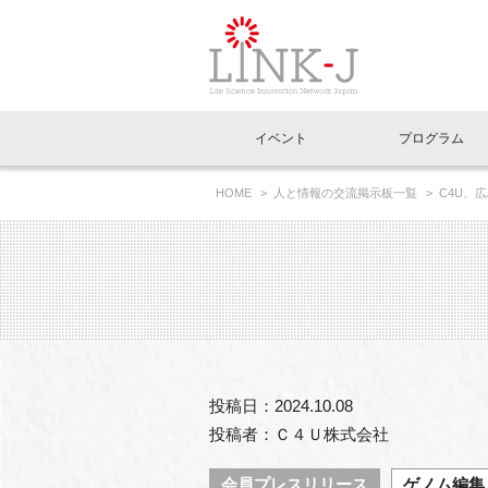
一般社団法人LI
イベント
プログラム
FAQ
イベントお知らせメール登録
HOME
人と情報の交流掲示板一覧
C4U、
イベント一覧
インタビュー・コラム一覧
ニュース一覧
Out of Box相談室
理事長挨拶
特別会員一覧
ラウンジ・会議室
LINK-J主催・共催
スペシャルインタビュー
トピック
特別
プレ
国内外連携
専用メニューはこちら
アクセス
LINK-J協賛・協力
連載コラム
メディア情報
出展
海外
組織概要
過去イベント
事務局だより
アクセラレーション
マイ
イベ
投稿日：2024.10.08
協賛・協力
施設
投稿者：Ｃ４Ｕ株式会社
会員プレスリリース
ゲノム編集