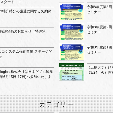
もスタート！～
令和8年度第3
との特許持分の譲受に関する契約締
セミナー
令和8年度第2
本特許登録のお知らせ（特許第
セミナー
令和8年度第1
エコシステム強化事業 ステージゲ
セミナー
せ
（広島大学）ひ
echnologies 株式会社は日本ゲノム編集
【3/24（火）
26年6月15日-17日)へ参加いたしま
カテゴリー