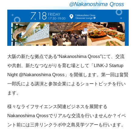
新規登録
イベント
プログラム
大阪の新たな拠点である“Nakanoshima Qross”にて、交流
インタビュー・コラム
や共創、新たなつながりを育む場として「LINK-J Startup
Night @Nakanoshima Qross」を開催します。
第一回は畠賢
ニュース・掲示板
一郎氏
による講演と参加企業によるショートピッチを行い
LINK-Jを知る
ます。
様々なライフサイエンス関連ビジネスを展開する
特別会員
Nakanoshima Qrossでリアルな交流を行いませんか？イベ
施設・アクセス
ント前には三井リンクラボ中之島見学ツアーも行います。