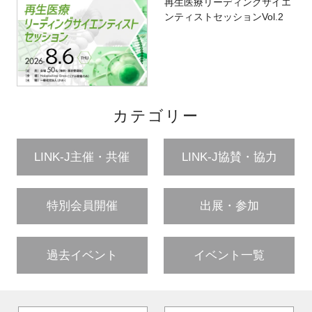
再生医療リーディングサイエ
ンティストセッションVol.2
カテゴリー
LINK-J主催・共催
LINK-J協賛・協力
特別会員開催
出展・参加
過去イベント
イベント一覧