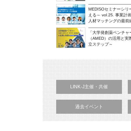
MEDISOセミナーシ
える～ vol.25. 
人材マッチングの最前
「大学発創薬ベンチャ
（AMED）の活用と
立ステップ～
LINK-J主催・共催
過去イベント