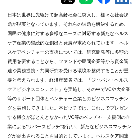
新規登録
日本は世界に先駆けて超高齢社会に突入し、様々な社会課
題が現実となっています。それらの課題を解決するため、
イベント
国民の健康に対する多様なニーズに対応する新たなヘルス
ケア産業の継続的な創出と発展が求められています。ヘル
プログラム
スケアベンチャーの支援については、研究開発等に多額の
インタビュー・コラム
費用を要することから、ファンドや民間企業等から資金調
達や業務提携・共同研究を受ける環境を整備することが重
ニュース・掲示板
要と考えられます。経済産業省では、「ジャパン・ヘルス
ケアビジネスコンテスト」を実施し、その中でVCや大企業
LINK-Jを知る
等のサポート団体とベンチャー企業とのビジネスマッチン
グを実施してきました。本ピッチでは、これまでプレゼン
特別会員
する機会がほとんどなかったVC等のベンチャー支援側の企
業による“リバースピッチ”を行い、新たなビジネスマッチン
施設・アクセス
グが創出されることを目的としています。ヘルスケア関連