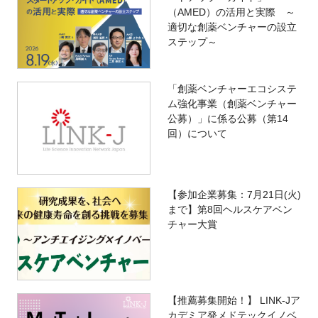
（AMED）の活用と実際 ～
適切な創薬ベンチャーの設立
ステップ～
「創薬ベンチャーエコシステ
ム強化事業（創薬ベンチャー
公募）」に係る公募（第14
回）について
【参加企業募集：7月21日(火)
まで】第8回ヘルスケアベン
チャー大賞
【推薦募集開始！】 LINK-Jア
カデミア発メドテックイノベ