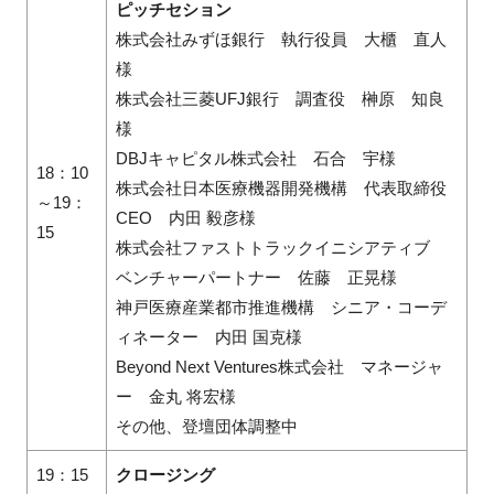
ピッチセション
株式会社みずほ銀行 執行役員 大櫃 直人
様
株式会社三菱UFJ銀行 調査役 榊原 知良
様
DBJキャピタル株式会社 石合 宇様
18：10
株式会社日本医療機器開発機構 代表取締役
～
19：
CEO 内田 毅彦様
15
株式会社ファストトラックイニシアティブ
ベンチャーパートナー 佐藤 正晃様
神戸医療産業都市推進機構 シニア・コーデ
ィネーター 内田 国克様
Beyond Next Ventures株式会社 マネージャ
ー 金丸 将宏様
その他、登壇団体調整中
19：15
クロージング