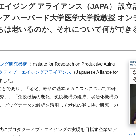
イジング アライアンス（JAPA） 設
ア ハーバード大学医学大学院教授 オン
ちは老いるのか、それについて何ができ
ング研究機構
（Institute for Research on Productive Aging；
クティブ・エイジングアライアンス
（Japanese Alliance for
致しました。
ることであり、「老化、寿命の基本メカニズムについての研
究」、「免疫機構の老化、免疫機構の維持、賦活化機構の
、ビッグデータの解析を活用して老化の謎に挑む研究」の
て、共にプロダクティブ・エイジングの実現を目指す企業やア
ク