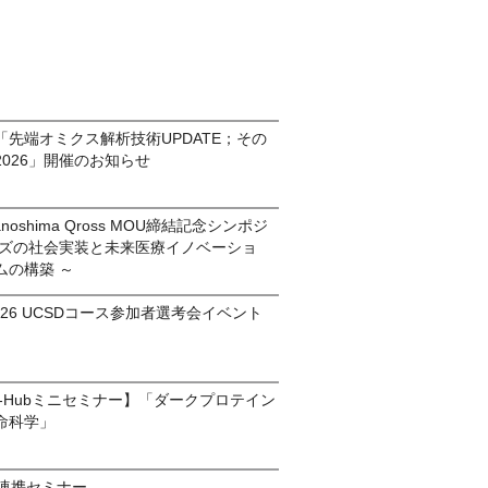
先端オミクス解析技術UPDATE；その
026」開催のお知らせ
anoshima Qross MOU締結記念シンポジ
ーズの社会実装と未来医療イノベーショ
ムの構築 ～
am2026 UCSDコース参加者選考会イベント
ds-Hubミニセミナー】「ダークプロテイン
命科学」
学連携セミナー