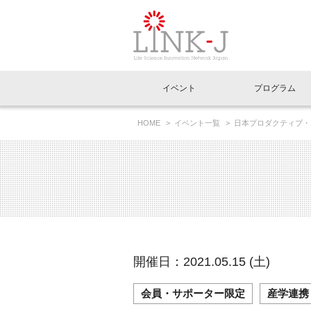
一般社団法人LI
イベント
プログラム
FAQ
イベントお知らせメール登録
HOME
イベント一覧
日本プロダクティブ・
老いるのか、それについて何ができるのか 」
イベント一覧
インタビュー・コラム一覧
ニュース一覧
Out of Box相談室
理事長挨拶
特別会員一覧
ラウンジ・会議室
LINK-J主催・共催
スペシャルインタビュー
トピック
特別
プレ
国内外連携
専用メニューはこちら
アクセス
LINK-J協賛・協力
連載コラム
メディア情報
出展
海外
組織概要
過去イベント
事務局だより
アクセラレーション
マイ
イベ
開催日：2021.05.15 (土)
協賛・協力
施設
会員・サポーター限定
産学連携