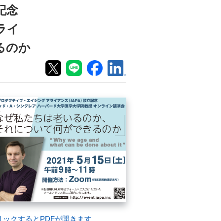
立記念
ライ
るのか
リックするとPDFが開きます