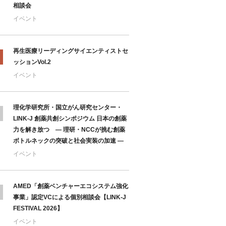
相談会
イベント
再生医療リーディングサイエンティストセ
ッションVol.2
イベント
理化学研究所・国立がん研究センター・
LINK-J 創薬共創シンポジウム 日本の創薬
力を解き放つ ― 理研・NCCが挑む創薬
ボトルネックの突破と社会実装の加速 ―
イベント
AMED「創薬ベンチャーエコシステム強化
事業」認定VCによる個別相談会【LINK-J
FESTIVAL 2026】
イベント