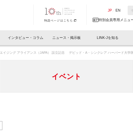
NK-J／LINK-J
JP
／
EN
特別会員専用メニュ
インタビュー・コラム
ニュース・掲示板
LINK-Jを知る
エイジング アライアンス（JAPA） 設立記念 デビッド・A・シンクレア ハーバード大学
イベントレポート一覧
人と情報の交流掲示板一覧
What's "UNIKORN"？
Why in Nihonbashi
特別会員について
オフィス・ラボ
What
What’
入会
施設
会員開催
スリリース
ベンチャーインタビュー
LINK-J主催・共催
会員プレスリリース
会報誌 
サポーター紹介
事業
イベント
閉じる
・参加
関連
サポーターコラム
LINK-J協賛・協力
募集
日本
パンフレット
GT
ページ
ント告知