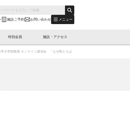
メニュー
ー
施設ご予約
お問い合わせ
特別会員
施設・アクセス
医学大学院教授 オンライン講演会 「なぜ私たちは
's "LINK-BioBAY TOKYO"？
s LINK-J WEST
申し込み
ご予約
(News Letter)
特別会員開催
ニュース・事業紹介
内容
橋コラム
出展・参加
イベント
B日本橋エリアについて