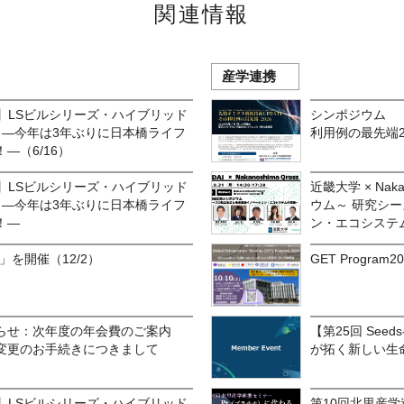
関連情報
産学連携
限定】LSビルシリーズ・ハイブリッド
シンポジウム 「
6 ―今年は3年ぶりに日本橋ライフ
利用例の最先端2
―（6/16）
限定】LSビルシリーズ・ハイブリッド
近畿大学 × Nak
6 ―今年は3年ぶりに日本橋ライフ
ウム～ 研究シ
！―
ン・エコシステ
5」を開催（12/2）
GET Progr
らせ：次年度の年会費のご案内
【第25回 See
変更のお手続きにつきまして
が拓く新しい生
限定】LSビルシリーズ・ハイブリッド
第10回北里産