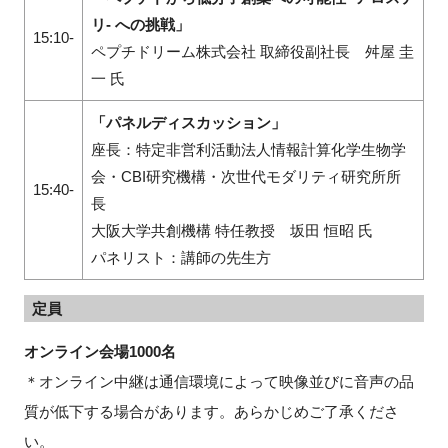
リ
-
への挑戦」
15:10-
ペプチドリーム株式会社 取締役副社長 舛屋 圭
一 氏
「パネルディスカッション」
座長：特定非営利活動法人情報計算化学生物学
会・CBI研究機構・次世代モダリティ研究所所
15:40-
長
大阪大学共創機構 特任教授 坂田 恒昭 氏
パネリスト：講師の先生方
定員
オンライン会場1000名
＊オンライン中継は通信環境によって映像並びに音声の品
質が低下する場合があります。あらかじめご了承くださ
い。