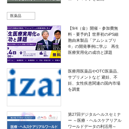
医薬品
【9/4（金）開催・参加費無
料・要予約】世界初のiPS細
胞由来製品「アムシェプリ
®」の開発事例に学ぶ 再生
医療実用化の成功と課題
医療用医薬品やOTC医薬品、
サプリメントなど 避妊、不
妊、女性疾患関連の国内市場
を調査
第27回デジタルヘルスセミナ
ー ～医療・ヘルスケアリアル
ワールドデータの利活用～