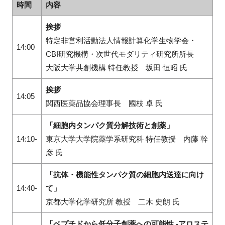
時間
内容
挨拶
特定非営利活動法人情報計算化学生物学会・
14:00
CBI研究機構・次世代モダリティ研究所所長
大阪大学共創機構 特任教授 坂田 恒昭 氏
挨拶
14:05
関西医薬品協会理事長 國枝 卓 氏
「細胞内タンパク質分解技術と創薬」
14:10-
東京大学大学院薬学系研究科 特任教授 内藤 幹
彦 氏
「抗体・機能性タンパク質の細胞内送達に向け
14:40-
て」
京都大学化学研究所 教授 二木 史朗 氏
「ペプチドから低分子創薬への可能性
-
アロステ