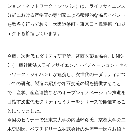
FAQ
ション・ネットワーク・ジャパン）は、ライフサイエンス
分野における産学官の専門家による積極的な協業イベント
イベントお知らせメール登録
を数多く行っており、大阪道修町・東京日本橋連携プロジ
ェクトも推進しています。
今般、次世代モダリティ研究所、関西医薬品協会、LINK-
J（一般社団法人ライフサイエンス・イノベーション・ネッ
トワーク・ジャパン）が連携し、次世代のモダリティにつ
いての研究、製造の紹介や相互交流の場を提供すること
で、産学、産産連携などのオープンイノベーション推進を
目指す次世代モダリティセミナーをシリーズで開催するこ
とになりました。
今回のセミナーでは東京大学の内藤幹彦氏、京都大学の二
木史朗氏、ペプチドリーム株式会社の舛屋圭一氏をお招き