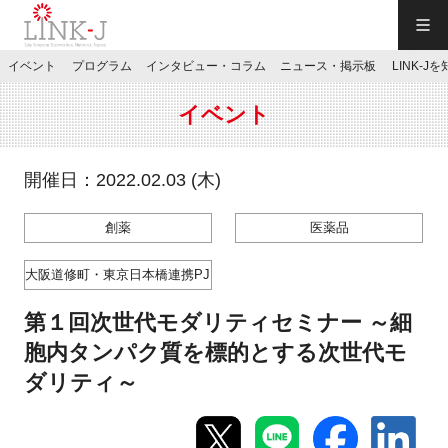
一般社団法人LINK-J／LINK-J
イベント
プログラム
インタビュー・コラム
ニュース・掲示板
LINK-J
JP
／
EN
イベント
開催日：2022.02.03 (木)
創薬
医薬品
特別会員専用メニュー
大阪道修町・東京日本橋連携PJ
施設ご予約
第１回次世代モダリティセミナー ～細
胞内タンパク質を標的とする次世代モ
お問い合わせ
ダリティ～
マイページ