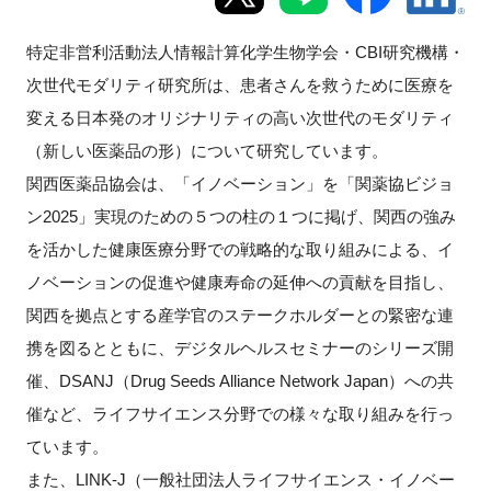
新規登録
特定非営利活動法人情報計算化学生物学会・CBI研究機構・
次世代モダリティ研究所は、患者さんを救うために医療を
イベント
変える日本発のオリジナリティの高い次世代のモダリティ
（新しい医薬品の形）について研究しています。
プログラム
関西医薬品協会は、「イノベーション」を「関薬協ビジョ
インタビュー・コラム
ン2025」実現のための５つの柱の１つに掲げ、関西の強み
を活かした健康医療分野での戦略的な取り組みによる、イ
ニュース・掲示板
ノベーションの促進や健康寿命の延伸への貢献を目指し、
関西を拠点とする産学官のステークホルダーとの緊密な連
LINK-Jを知る
携を図るとともに、デジタルヘルスセミナーのシリーズ開
催、DSANJ（Drug Seeds Alliance Network Japan）への共
特別会員
催など、ライフサイエンス分野での様々な取り組みを行っ
ています。
施設・アクセス
また、LINK-J（一般社団法人ライフサイエンス・イノベー