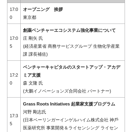
17:0
オープニング 挨拶
0
東京都
創薬ベンチャーエコシステム強化事業について
17:0
庄 剛矢 氏
5
(経済産業省 商務サービスグループ 生物化学産業
課 課⻑補佐)
ベンチャーキャピタルのスタートアップ・アカデ
17:2
ミア支援
0
森 文隆 氏
(大鵬イノベーションズ合同会社 パートナー)
Grass Roots Initiatives 起業家⽀援プログラム
河野 剛志氏
17:3
(日本ベーリンガーインゲルハイム株式会社 神⼾
5
医薬研究所 事業開発＆ライセンシング ライセン