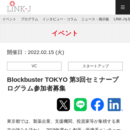
一般社団法人LINK-J／LINK-J
イベント
プログラム
インタビュー・コラム
ニュース・掲示板
LINK-J
JP
／
EN
イベント
開催日：2022.02.15 (火)
VC
スタートアップ
特別会員専用メニュー
Blockbuster TOKYO 第3回セミナープ
施設ご予約
ログラム参加者募集
お問い合わせ
東京都では、製薬企業、支援機関、投資家等が集積する東
マイページ
京の強みを活かし、2018年度から創薬・医療系ベンチャー