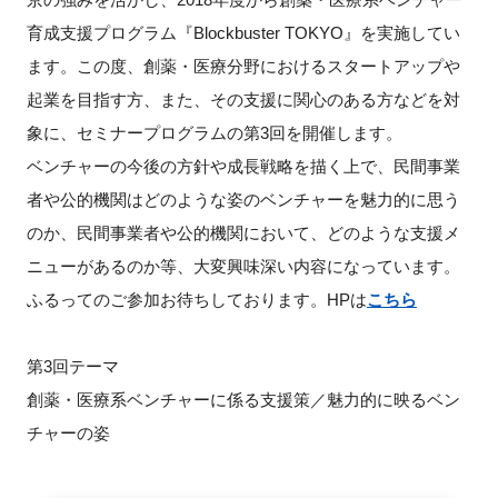
育成支援プログラム『Blockbuster TOKYO』を実施してい
新規登録
ます。この度、創薬・医療分野におけるスタートアップや
起業を目指す方、また、その支援に関心のある方などを対
イベント
象に、セミナープログラムの第3回を開催します。
プログラム
ベンチャーの今後の方針や成⻑戦略を描く上で、⺠間事業
者や公的機関はどのような姿のベンチャーを魅⼒的に思う
インタビュー・コラム
のか、⺠間事業者や公的機関において、どのような支援メ
ニューがあるのか等、大変興味深い内容になっています。
ニュース・掲示板
ふるってのご参加お待ちしております。HPは
こちら
LINK-Jを知る
第3回テーマ
特別会員
創薬・医療系ベンチャーに係る支援策／魅力的に映るベン
チャーの姿
施設・アクセス