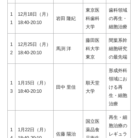
東京医
歯科領域
1
12月18日（月）
岩田 隆紀
科歯科
の再生・
1
18:40-20:10
大学
細胞治療
藤田医
間葉系幹
1
12月25日（月）
馬渕 洋
科大学
細胞研究
2
18:40-20:10
東京
の最先端
形成外科
領域にお
1
1月15日（月）
順天堂
田中 里佳
ける再
3
18:40-20:10
大学
生・細胞
治療
再生・細
国立医
胞治療の
1
1月22日（月）
薬品食
佐藤 陽治
レギュラ
4
18:40-20:10
品衛生