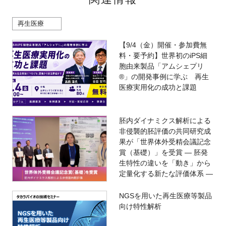
再生医療
【9/4（金）開催・参加費無
料・要予約】世界初のiPS細
胞由来製品「アムシェプリ
®」の開発事例に学ぶ 再生
医療実用化の成功と課題
胚内ダイナミクス解析による
非侵襲的胚評価の共同研究成
果が「世界体外受精会議記念
賞（基礎）」を受賞 ― 胚発
生特性の違いを「動き」から
定量化する新たな評価体系 ―
NGSを用いた再生医療等製品
向け特性解析