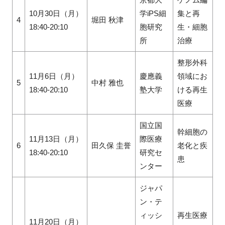
10月30日（月）
学iPS細
集と再
4
堀田 秋津
18:40-20:10
胞研究
生・細胞
所
治療
整形外科
11月6日（月）
慶應義
領域にお
5
中村 雅也
18:40-20:10
塾大学
ける再生
医療
国立国
幹細胞の
11月13日（月）
際医療
6
田久保 圭誉
老化と疾
18:40-20:10
研究セ
患
ンター
ジャパ
ン・テ
ィッシ
再生医療
11月20日（月）