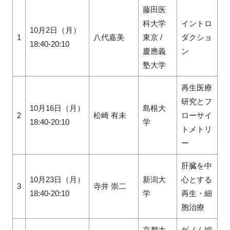
藤田医
科大学
イントロ
10月2日（月）
1
八代嘉美
東京 /
ダクショ
18:40-20:10
慶應義
ン
塾大学
再生医療
研究とフ
10月16日（月）
島根大
2
松崎 有未
ローサイ
18:40-20:10
学
トメトリ
ー
肝臓を中
10月23日（月）
新潟大
心とする
3
寺井 崇二
18:40-20:10
学
再生・細
胞治療
京都大
ゲノム編