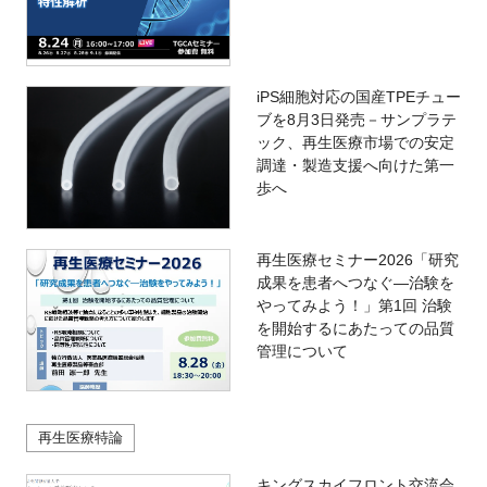
iPS細胞対応の国産TPEチュー
ブを8月3日発売－サンプラテ
ック、再生医療市場での安定
調達・製造支援へ向けた第一
歩へ
再生医療セミナー2026「研究
成果を患者へつなぐ―治験を
やってみよう！」第1回 治験
を開始するにあたっての品質
管理について
再生医療特論
キングスカイフロント交流会