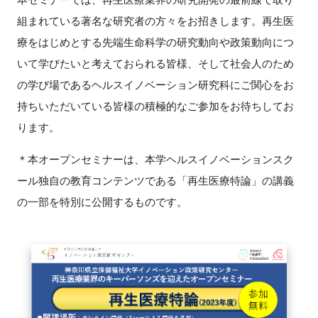
組まれている著名な研究者の方々をお招きします。再生医
新規登録
療をはじめとする先端生命科学の研究動向や政策動向につ
いて学びたいと考えておられる皆様、そして社会人のため
イベント
の学び場であるヘルスイノベーション研究科にご関心をお
プログラム
持ちいただいている皆様の積極的なご参加をお待ちしてお
ります。
インタビュー・コラム
＊本オープンセミナーは、本学ヘルスイノベーションスク
ニュース・掲示板
ール独自の教育コンテンツである「再生医療特論」の講義
の一部を特別に公開するものです。
LINK-Jを知る
特別会員
施設・アクセス