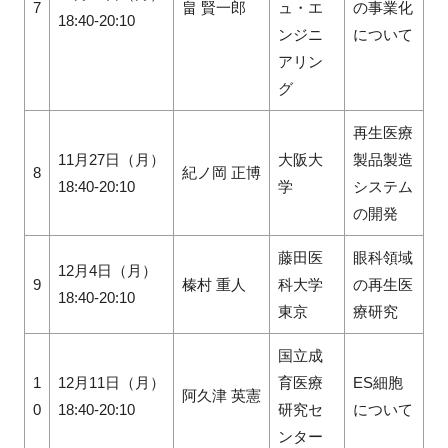
7
畠 賢一郎
ュ・エ
の事業化
18:40-20:10
ンジニ
について
アリン
グ
再生医療
11月27日（月）
大阪大
製品製造
8
紀ノ岡 正博
18:40-20:10
学
システム
の開発
藤田医
眼科領域
12月4日（月）
9
榛村 重人
科大学
の再生医
18:40-20:10
東京
療研究
国立成
1
12月11日（月）
育医療
ES細胞
阿久津 英憲
0
18:40-20:10
研究セ
について
ンター