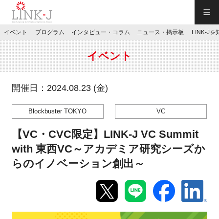
一般社団法人LINK-J／LINK-J
イベント
プログラム
インタビュー・コラム
ニュース・掲示板
LINK-J
JP
／
EN
イベント
開催日：2024.08.23 (金)
Blockbuster TOKYO
VC
特別会員専用メニュー
【VC・CVC限定】LINK-J VC Summit
施設ご予約
with 東西VC～アカデミア研究シーズか
らのイノベーション創出～
お問い合わせ
マイページ