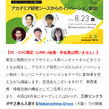
新規登録
イベント
プログラム
インタビュー・コラム
【VC・CVC限定（LINK-J会員・非会員は問いません）】
東京と関西のライフサイエンス系ベンチャーキャピタリス
ニュース・掲示板
トをお招きし、アカデミア研究シーズからのイノベーショ
LINK-Jを知る
ン創出・カンパニークリエーションをテーマに参加者を交
えながら議論します。交流会もございますので、東西連
特別会員
携・情報交換の機会としてご活用ください。
また、今回は6月末にオープンしたばかりの、
三井リンクラ
施設・アクセス
ボ中之島も入居する
Nakanoshima Qross
（大阪）での開催