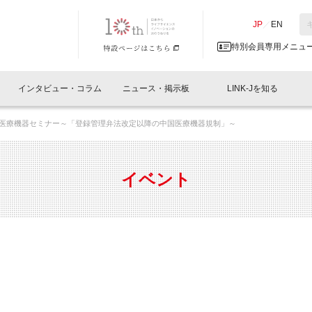
NK-J／LINK-J
JP
／
EN
特別会員専用メニュ
インタビュー・コラム
ニュース・掲示板
LINK-Jを知る
2回 医療機器セミナー～「登録管理弁法改定以降の中国医療機器規制」～
イベントレポート一覧
人と情報の交流掲示板一覧
What's "UNIKORN"？
Why in Nihonbashi
特別会員について
オフィス・ラボ
What
What’
入会
施設
会員開催
スリリース
ベンチャーインタビュー
LINK-J主催・共催
会員プレスリリース
会報誌 
サポーター紹介
事業
イベント
閉じる
・参加
関連
サポーターコラム
LINK-J協賛・協力
募集
日本
パンフレット
GT
ページ
ント告知