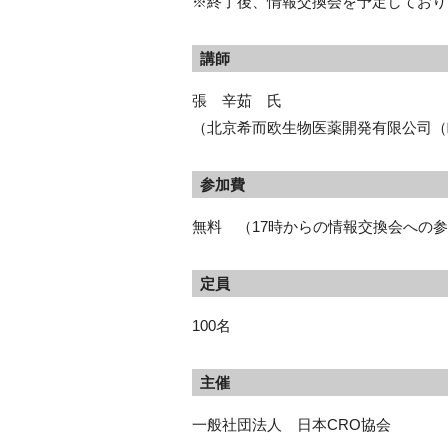
※終了後、情報交換会を予定しており
講師
張 辛茹 氏
（北京希而欧生物医薬開発有限公司（
参加費
無料 （17時からの情報交換会への
定員
100名
主催
一般社団法人 日本CRO協会