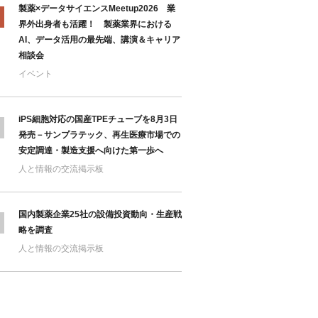
製薬×データサイエンスMeetup2026 業
界外出身者も活躍！ 製薬業界における
AI、データ活用の最先端、講演＆キャリア
相談会
イベント
iPS細胞対応の国産TPEチューブを8月3日
発売－サンプラテック、再生医療市場での
安定調達・製造支援へ向けた第一歩へ
人と情報の交流掲示板
国内製薬企業25社の設備投資動向・生産戦
略を調査
人と情報の交流掲示板