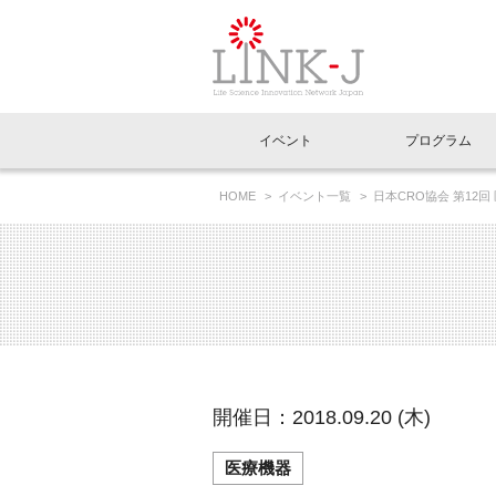
一般社団法人LI
イベント
プログラム
FAQ
イベントお知らせメール登録
HOME
イベント一覧
日本CRO協会 第1
イベント一覧
インタビュー・コラム一覧
ニュース一覧
Out of Box相談室
理事長挨拶
特別会員一覧
ラウンジ・会議室
LINK-J主催・共催
スペシャルインタビュー
トピック
特別
プレ
国内外連携
専用メニューはこちら
アクセス
LINK-J協賛・協力
連載コラム
メディア情報
出展
海外
組織概要
過去イベント
事務局だより
アクセラレーション
マイ
イベ
開催日：2018.09.20 (木)
協賛・協力
施設
医療機器