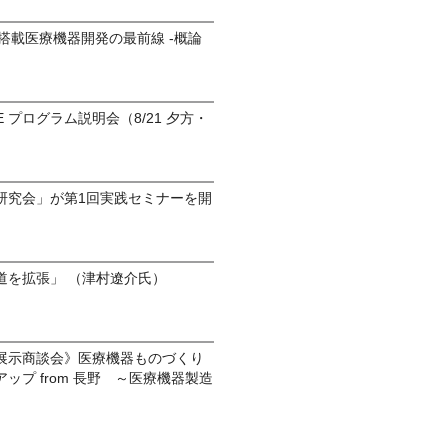
 搭載医療機器開発の最前線 -概論
EE プログラム説明会（8/21 夕方・
研究会」が第1回実践セミナーを開
道を拡張」 （津村遼介氏）
展示商談会》医療機器ものづくり
ップ from 長野 ～医療機器製造