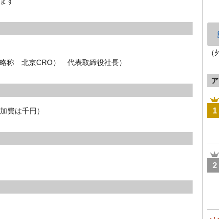
ます
（
略称 北京CRO） 代表取締役社長）
ア
参加費は千円）
1
2