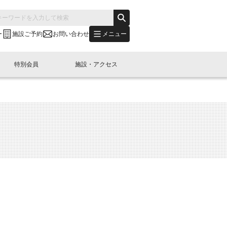
メニュー
ー
施設ご予約
お問い合わせ
特別会員
施設・アクセス
's "LINK-BioBAY TOKYO"？
s LINK-J WEST
申し込み
ご予約
(News Letter)
特別会員開催
ニュース・事業紹介
内容
橋コラム
出展・参加
イベント
B日本橋エリアについて