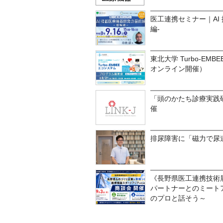
医工連携セミナー｜AI
編-
東北大学 Turbo-EMB
オンライン開催）
「頭のかたち診療実践
催
排尿障害に「磁力で尿
《長野県医工連携技術
パートナーとのミートア
のプロと話そう～