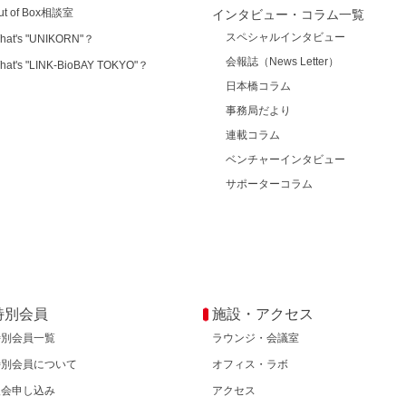
ut of Box相談室
インタビュー・コラム一覧
スペシャルインタビュー
hat's "UNIKORN"？
会報誌（News Letter）
hat's "LINK-BioBAY TOKYO"？
日本橋コラム
事務局だより
連載コラム
ベンチャーインタビュー
サポーターコラム
特別会員
施設・アクセス
特別会員一覧
ラウンジ・会議室
特別会員について
オフィス・ラボ
入会申し込み
アクセス