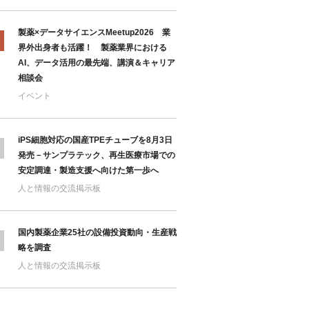
製薬×データサイエンスMeetup2026 業
界外出身者も活躍！ 製薬業界における
AI、データ活用の最先端、講演＆キャリア
相談会
イベント
iPS細胞対応の国産TPEチューブを8月3日
発売－サンプラテック、再生医療市場での
安定調達・製造支援へ向けた第一歩へ
人と情報の交流掲示板
国内製薬企業25社の設備投資動向・生産戦
略を調査
人と情報の交流掲示板