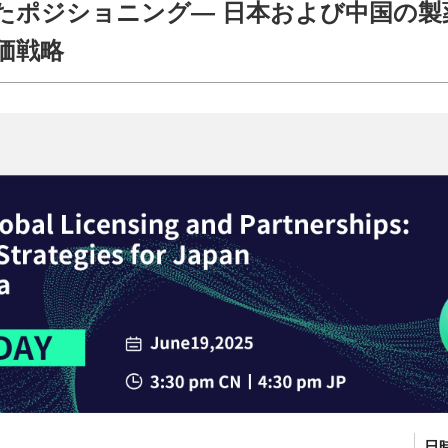
たポジショニング― 日本および中国の製
価戦略
。
日