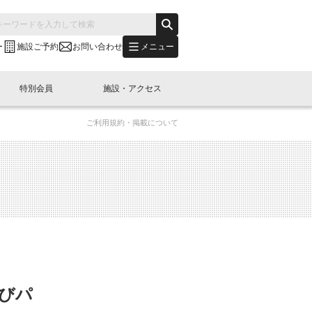
メニュー
ー
施設ご予約
お問い合わせ
特別会員
施設・アクセス
ご利用規約・掲載について
's "LINK-BioBAY TOKYO"？
s LINK-J WEST
申し込み
ご予約
(News Letter)
特別会員開催
ニュース・事業紹介
内容
橋コラム
出展・参加
イベント
B日本橋エリアについて
よびパ