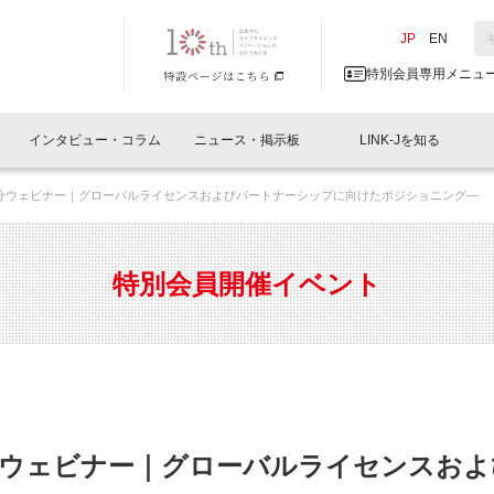
NK-J／LINK-J
JP
／
EN
特別会員専用メニュ
インタビュー・コラム
ニュース・掲示板
LINK-Jを知る
催 30分ウェビナー｜グローバルライセンスおよびパートナーシップに向けたポジショニング―
略
イベントレポート一覧
人と情報の交流掲示板一覧
What's "UNIKORN"？
Why in Nihonbashi
特別会員について
オフィス・ラボ
What
What’
入会
施設
会員開催
スリリース
ベンチャーインタビュー
LINK-J主催・共催
会員プレスリリース
会報誌 
サポーター紹介
事業
特別会員開催イベント
閉じる
・参加
関連
サポーターコラム
LINK-J協賛・協力
募集
日本
パンフレット
GT
ページ
ント告知
 30分ウェビナー｜グローバルライセンスお