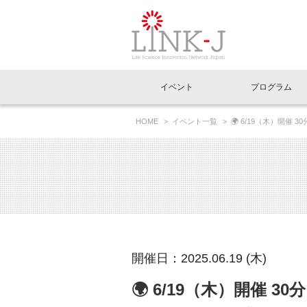
一般社団法人LI
イベント
プログラム
FAQ
イベントお知らせメール登録
HOME
イベント一覧
🌍 6/19（木）開
日本および中国の製薬企業におけるアセット評価戦
イベント一覧
インタビュー・コラム一覧
ニュース一覧
Out of Box相談室
理事長挨拶
特別会員一覧
ラウンジ・会議室
LINK-J主催・共催
スペシャルインタビュー
トピック
特別
プレ
国内外連携
専用メニューはこちら
アクセス
LINK-J協賛・協力
連載コラム
メディア情報
出展
海外
組織概要
過去イベント
事務局だより
アクセラレーション
マイ
イベ
開催日：2025.06.19 (木)
協賛・協力
施設
🌍 6/19（木）開催