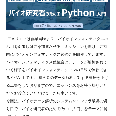
新規登録
イベント
プログラム
アメリエフは創業当時より「バイオインフォマティクスの
活用を促進し研究を加速させる」ミッションを掲げ、定期
インタビュー・コラム
的にバイオインフォマティクス勉強会を開催しています。
バイオインフォマティクス勉強会は、データが解析されて
ニュース・掲示板
いく様子をバイオインフォマティシャンの目線で体験でき
るイベントです。 初学者のデータ解析に対する敷居を下げ
LINK-Jを知る
る工夫をしておりますので、エッセンスをお持ち帰りいた
特別会員
だきお役立ていただけましたら幸いです。
今回は、バイオデータ解析のシステムやインフラ環境の切
施設・アクセス
り口で「バイオ研究者のためのPython入門」をテーマに開