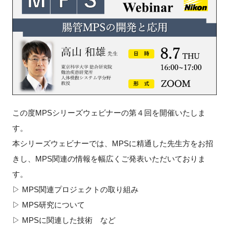
新規登録
イベント
プログラム
インタビュー・コラム
この度MPSシリーズウェビナーの第４回を開催いたしま
ニュース・掲示板
す。
本シリーズウェビナーでは、MPSに精通した先生方をお招
LINK-Jを知る
きし、MPS関連の情報を幅広くご発表いただいておりま
す。
特別会員
▷ MPS関連プロジェクトの取り組み
▷ MPS研究について
施設・アクセス
▷ MPSに関連した技術 など