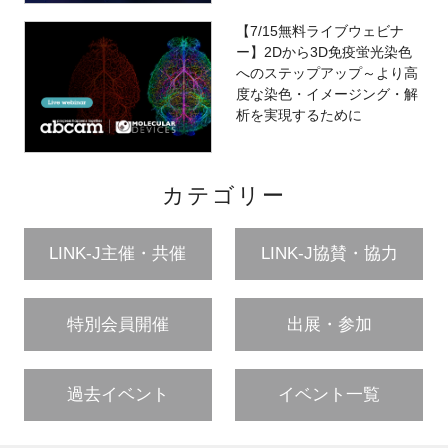
【7/15無料ライブウェビナ
ー】2Dから3D免疫蛍光染色
へのステップアップ～より高
度な染色・イメージング・解
析を実現するために
カテゴリー
LINK-J主催・共催
LINK-J協賛・協力
特別会員開催
出展・参加
過去イベント
イベント一覧