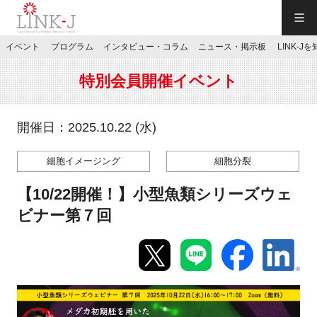
一般社団法人LINK-J／LINK-J
イベント
プログラム
インタビュー・コラム
ニュース・掲示板
LINK-J
JP
／
EN
特別会員開催イベント
開催日：2025.10.22 (水)
細胞イメージング
細胞分裂
特別会員専用メニュー
【10/22開催！】小型魚類シリーズウェ
施設ご予約
ビナー第７回
お問い合わせ
マイページ