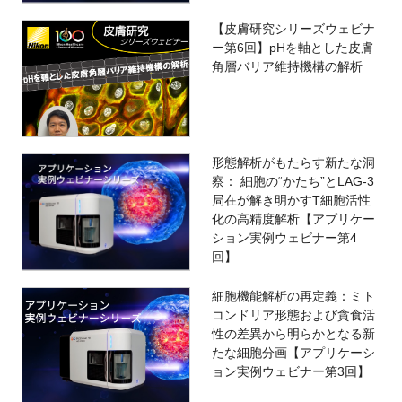
【皮膚研究シリーズウェビナ
ー第6回】pHを軸とした皮膚
角層バリア維持機構の解析
形態解析がもたらす新たな洞
察： 細胞の“かたち”とLAG-3
局在が解き明かすT細胞活性
化の高精度解析【アプリケー
ション実例ウェビナー第4
回】
細胞機能解析の再定義：ミト
コンドリア形態および貪食活
性の差異から明らかとなる新
たな細胞分画【アプリケーシ
ョン実例ウェビナー第3回】