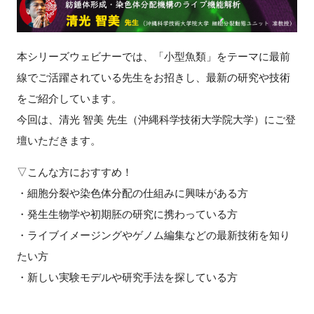
新規登録
本シリーズウェビナーでは、「小型魚類」をテーマに最前
イベント
線でご活躍されている先生をお招きし、最新の研究や技術
をご紹介しています。
プログラム
今回は、清光 智美 先生（沖縄科学技術大学院大学）にご登
インタビュー・コラム
壇いただきます。
▽こんな方におすすめ！
ニュース・掲示板
・細胞分裂や染色体分配の仕組みに興味がある方
LINK-Jを知る
・発生生物学や初期胚の研究に携わっている方
・ライブイメージングやゲノム編集などの最新技術を知り
特別会員
たい方
・新しい実験モデルや研究手法を探している方
施設・アクセス