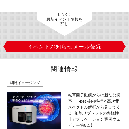
LINK-J
最新イベント情報を
配信
イベントお知らせメール登録
関連情報
細胞イメージング
転写因子動態からの新たな洞
察：T‑bet 核内移行と高次元
スペクトル解析から見えてく
るT細胞サブセットの多様性
【アプリケーション実例ウェ
ビナー第5回】