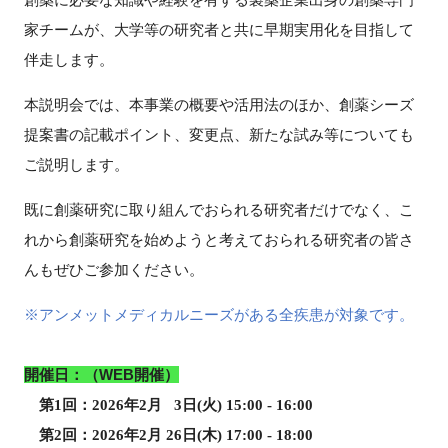
FAQ
家チームが、大学等の研究者と共に早期実用化を目指して
伴走します。
イベントお知らせメール登録
本説明会では、本事業の概要や活用法のほか、創薬シーズ
提案書の記載ポイント、変更点、新たな試み等についても
ご説明します。
既に創薬研究に取り組んでおられる研究者だけでなく、こ
れから創薬研究を始めようと考えておられる研究者の皆さ
んもぜひご参加ください。
※アンメットメディカルニーズがある全疾患が対象です。
開催日：（WEB開催）
第
1
回：
2026
年
2
月
3
日
(
火
) 15:00 - 16:00
第
2
回：
2026
年
2
月
26
日
(
木
) 17:00 - 18:00