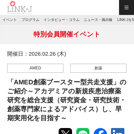
一般社団法人LINK-J／LINK-J
イベント
プログラム
インタビュー・コラム
ニュース・掲示板
LINK-J
JP
／
EN
特別会員開催イベント
開催日：2026.02.26 (木)
AMED
創薬
特別会員専用メニュー
「AMED創薬ブースター型共走支援」の
施設ご予約
ご紹介～アカデミアの新規疾患治療薬
研究を総合支援（研究資金・研究技術・
お問い合わせ
創薬専門家によるアドバイス）し、早
期実用化を目指す～
マイページ