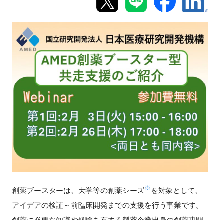
新規登録
イベント
プログラム
インタビュー・コラム
ニュース・掲示板
LINK-Jを知る
特別会員
※
創薬ブースターは、大学等の創薬シーズ
を対象として、
施設・アクセス
アイデアの検証～前臨床開発までの支援を行う事業です。
創薬に必要な知識や経験を有する製薬企業出身の創薬専門