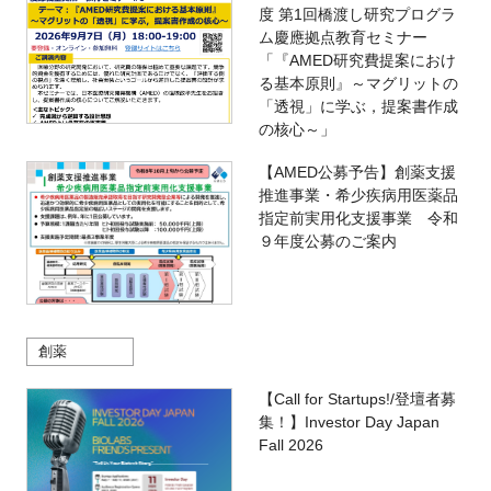
度 第1回橋渡し研究プログラ
ム慶應拠点教育セミナー
「『AMED研究費提案におけ
る基本原則』～マグリットの
「透視」に学ぶ，提案書作成
の核心～」
【AMED公募予告】創薬支援
推進事業・希少疾病用医薬品
指定前実用化支援事業 令和
９年度公募のご案内
創薬
【Call for Startups!/登壇者募
集！】Investor Day Japan
Fall 2026