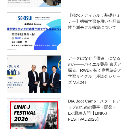
【積水メディカル：基礎セミ
ナー】機械学習を用いた肝毒
性予測モデル構築について
データはなぜ「価値」になる
のか——バイエル薬品 狼氏と
探る、RWDが拓く意思決定と
学習サイクル（座談会シリー
ズ Vol.24）
DIA Boot Camp：スタートア
ップのための薬事・開発・
Exit戦略入門【LINK-J
FESTIVAL 2026】