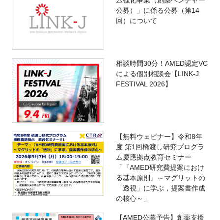
ム強化事業（創薬ベンチャー
公募）」に係る公募（第14
回）について
相談時間30分！AMED認定VC
による個別相談会【LINK-J
FESTIVAL 2026】
【無料ウェビナー】令和8年
度 第1回橋渡し研究プログラ
ム慶應拠点教育セミナー
「『AMED研究費提案におけ
る基本原則』～マグリットの
「透視」に学ぶ，提案書作成
の核心～」
【AMED公募予告】創薬支援