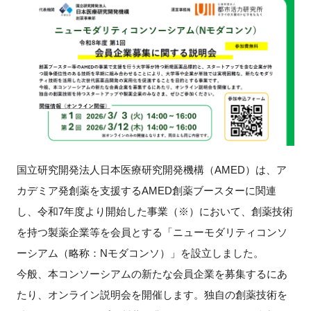
新規登録
イベント
プログラム
インタビュー・コラム
国立研究開発法人日本医療研究開発機構（AMED）は、ア
ニュース・掲示板
カデミア発創薬を支援するAMED創薬ブースターに関連
LINK-Jを知る
し、令和7年度より開始した事業（※）において、創薬技術
を持つ製薬企業等を会員とする「ニューモダリティコンソ
特別会員
ーシアム（略称：Nモダコンソ）」を設立しました。
今般、本コンソーシアムの新たな会員企業を募集するにあ
施設・アクセス
たり、オンライン説明会を開催します。独自の創薬技術を