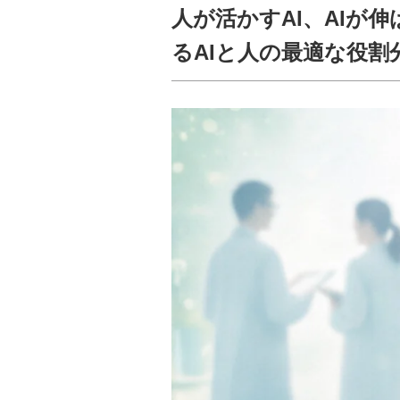
人が活かすAI、AIが
るAIと人の最適な役割