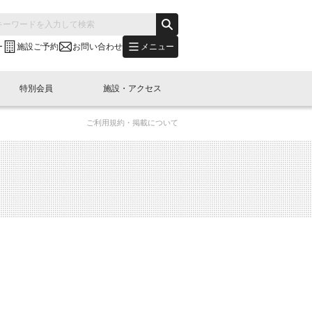
メニュー
ー
施設ご予約
お問い合わせ
特別会員
施設・アクセス
ご利用規約・掲載について
's "LINK-BioBAY TOKYO"？
s LINK-J WEST
申し込み
ご予約
(News Letter)
特別会員開催
ニュース・事業紹介
内容
橋コラム
出展・参加
イベント
B日本橋エリアについて