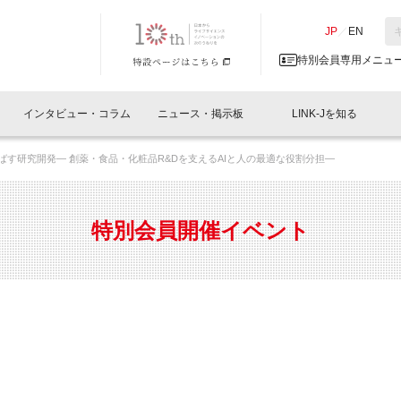
NK-J／LINK-J
JP
／
EN
特別会員専用メニュ
インタビュー・コラム
ニュース・掲示板
LINK-Jを知る
伸ばす研究開発― 創薬・食品・化粧品R&Dを支えるAIと人の最適な役割分担―
イベントレポート一覧
人と情報の交流掲示板一覧
What's "UNIKORN"？
Why in Nihonbashi
特別会員について
オフィス・ラボ
What
What’
入会
施設
会員開催
スリリース
ベンチャーインタビュー
LINK-J主催・共催
会員プレスリリース
会報誌 
サポーター紹介
事業
特別会員開催イベント
閉じる
・参加
関連
サポーターコラム
LINK-J協賛・協力
募集
日本
パンフレット
GT
ページ
ント告知