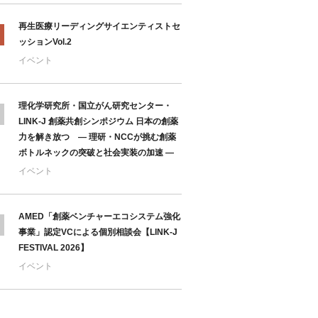
再生医療リーディングサイエンティストセ
ッションVol.2
イベント
理化学研究所・国立がん研究センター・
LINK-J 創薬共創シンポジウム 日本の創薬
力を解き放つ ― 理研・NCCが挑む創薬
ボトルネックの突破と社会実装の加速 ―
イベント
AMED「創薬ベンチャーエコシステム強化
事業」認定VCによる個別相談会【LINK-J
FESTIVAL 2026】
イベント