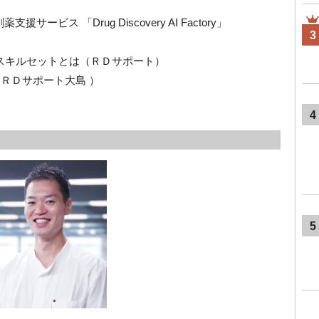
ービス 「Drug Discovery AI Factory」
3
なスキルセットとは（ＲＤサポート）
×ＲＤサポート大島 ）
4
5