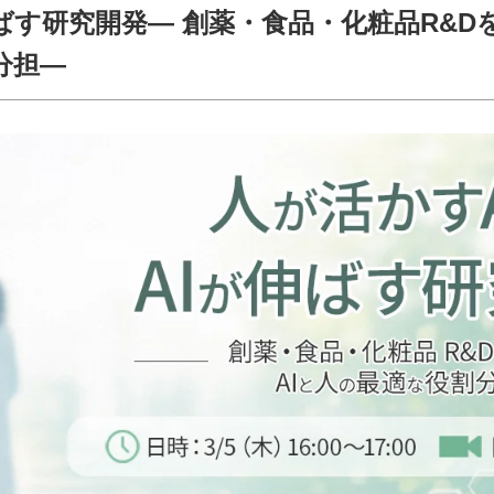
伸ばす研究開発― 創薬・食品・化粧品R&D
分担―