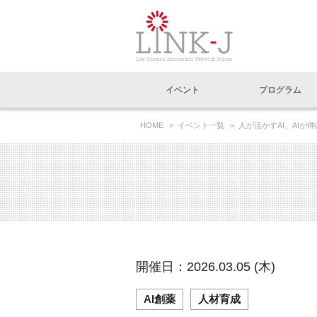
一般社団法人LI
イベント
プログラム
FAQ
イベントお知らせメール登録
HOME
イベント一覧
人が活かすAI、AIが
イベント一覧
インタビュー・コラム一覧
ニュース一覧
Out of Box相談室
理事長挨拶
特別会員一覧
ラウンジ・会議室
LINK-J主催・共催
スペシャルインタビュー
トピック
特別
プレ
国内外連携
専用メニューはこちら
アクセス
LINK-J協賛・協力
連載コラム
メディア情報
出展
海外
組織概要
過去イベント
事務局だより
アクセラレーション
マイ
イベ
開催日：2026.03.05 (木)
協賛・協力
施設
AI創薬
人材育成