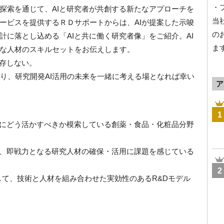
・
探索を通じて、AIと研究者が共創する新たなアプローチを
当
ービスを提供するＲＤサポートからは、AIが提案した示唆
の
計に落とし込める「AIと共に働く研究者像」をご紹介。AI
ま
な人材のスキルセットをお伝えします。
依存しない。
知り、研究開発AI活用の未来を一緒に考える場となれば幸い
ア
1
究にどう活かすべきか模索している創薬・食品・化粧品分野
や、即戦力となる研究人材の確保・活用に課題を感じている
2
して、技術と人材を組み合わせた実効性のあるR&Dモデル