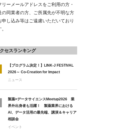
フリーメールアドレスをご利用の方・
社の同業者の方、ご所属先が不明な方
お申し込み等はご遠慮いただいており
す。
クセスランキング
【プログラム決定！】LINK-J FESTIVAL
2026～ Co-Creation for Impact
ニュース
製薬×データサイエンスMeetup2026 業
界外出身者も活躍！ 製薬業界における
AI、データ活用の最先端、講演＆キャリア
相談会
イベント