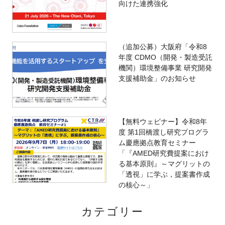
向けた連携強化
（追加公募）大阪府「令和8
年度 CDMO（開発・製造受託
機関）環境整備事業 研究開発
支援補助金」のお知らせ
【無料ウェビナー】令和8年
度 第1回橋渡し研究プログラ
ム慶應拠点教育セミナー
「『AMED研究費提案におけ
る基本原則』～マグリットの
「透視」に学ぶ，提案書作成
の核心～」
カテゴリー