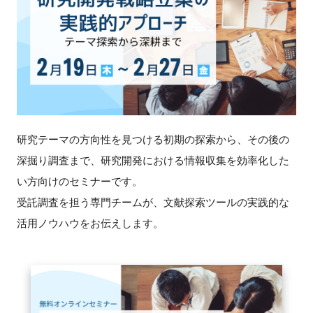
新規登録
イベント
プログラム
インタビュー・コラム
研究テーマの方向性を見つける初期の探索から、その後の
深掘り調査まで、研究開発における情報収集を効率化した
ニュース・掲示板
い方向けのセミナーです。
受託調査を担う専門チームが、文献探索ツールの実践的な
LINK-Jを知る
活用ノウハウをお伝えします。
特別会員
施設・アクセス