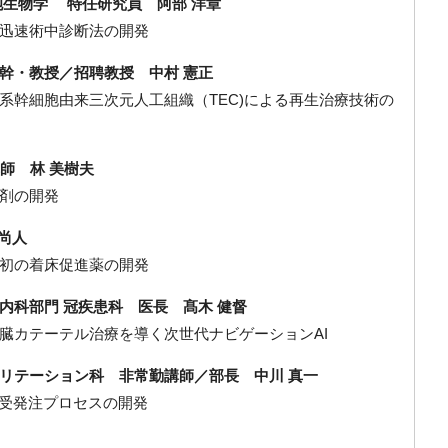
胞生物学 特任研究員 阿部 洋章
迅速術中診断法の開発
幹・教授／招聘教授 中村 憲正
系幹細胞由来三次元人工組織（TEC)による再生治療技術の
師 林 美樹夫
剤の開発
 尚人
初の着床促進薬の開発
内科部門 冠疾患科 医長 髙木 健督
臓カテーテル治療を導く次世代ナビゲーションAI
リテーション科 非常勤講師／部長 中川 真一
る受発注プロセスの開発