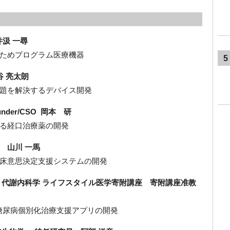
井汲 一尋
ためプログラム医療機器
5
谷 亮太朗
題を解決するデバイス開発
ounder/CSO 岡本 研
る経口治療薬の開発
 山川 一馬
床意思決定支援システムの開発
・代謝内科学 ライフスタイル医学寄附講座 寄附講座准教
盤とする糖尿病個別化治療支援アプリの開発