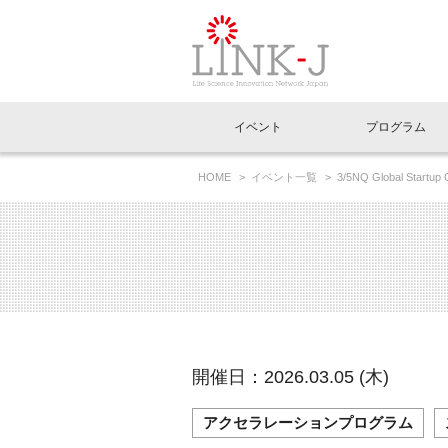
一般社団法人LI
イベント
プログラム
FAQ
イベントお知らせメール登録
HOME
イベント一覧
3/5NQ Global Sta
イベント一覧
インタビュー・コラム一覧
ニュース一覧
Out of Box相談室
理事長挨拶
特別会員一覧
ラウンジ・会議室
LINK-J主催・共催
スペシャルインタビュー
トピック
特別
プレ
国内外連携
専用メニューはこちら
アクセス
LINK-J協賛・協力
連載コラム
メディア情報
出展
海外
組織概要
過去イベント
事務局だより
アクセラレーション
マイ
イベ
開催日：2026.03.05 (木)
協賛・協力
施設
アクセラレーションプログラム