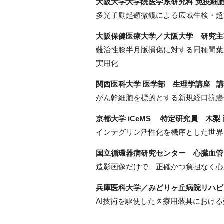
大阪大学大学院医学系研究科 免疫細
多光子励起顕微鏡による広域生検・超
大阪保健医療大学／大阪大学 研究主
難治性膝半月版損傷に対する同種間葉
実用化
関西医科大学 医学部 生理学講座 講
がん幹細胞を標的とする新規経口抗癌
京都大学 iCeMS 特定研究員 木梨
インテグリン活性化を機序とした世界
国立循環器病研究センター 心臓血管
造影画像だけで、正確かつ負担なく心
兵庫医科大学／みどりヶ丘病院リハビ
AI技術を駆使した医療用装具におけ