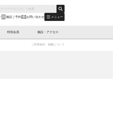
メニュー
ー
施設ご予約
お問い合わせ
特別会員
施設・アクセス
ご利用規約・掲載について
's "LINK-BioBAY TOKYO"？
s LINK-J WEST
申し込み
ご予約
(News Letter)
特別会員開催
ニュース・事業紹介
内容
橋コラム
出展・参加
イベント
B日本橋エリアについて