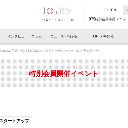
NK-J／LINK-J
JP
／
EN
特別会員専用メニュ
インタビュー・コラム
ニュース・掲示板
LINK-Jを知る
rtup Gateway事業_NQ版Bio-Catalyst AI アクセラレータープログラム報告会
イベントレポート一覧
人と情報の交流掲示板一覧
What's "UNIKORN"？
Why in Nihonbashi
特別会員について
オフィス・ラボ
What
What’
入会
施設
会員開催
スリリース
ベンチャーインタビュー
LINK-J主催・共催
会員プレスリリース
会報誌 
サポーター紹介
事業
特別会員開催イベント
閉じる
・参加
関連
サポーターコラム
LINK-J協賛・協力
募集
日本
パンフレット
GT
ページ
ント告知
スタートアップ