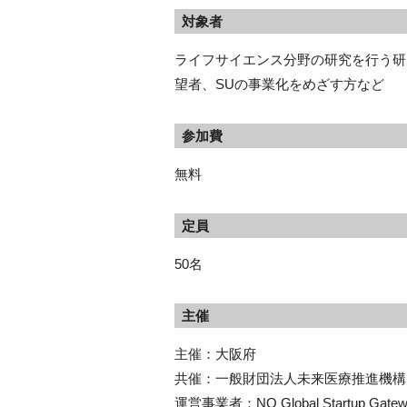
対象者
ライフサイエンス分野の研究を行う研
望者、SUの事業化をめざす方など
参加費
無料
定員
50名
主催
主催：大阪府
共催：一般財団法人未来医療推進機構
運営事業者：NQ Global Startup Ga