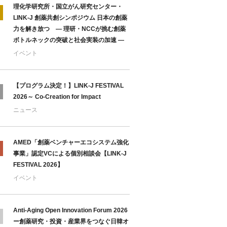
理化学研究所・国立がん研究センター・
LINK-J 創薬共創シンポジウム 日本の創薬
力を解き放つ ― 理研・NCCが挑む創薬
ボトルネックの突破と社会実装の加速 ―
イベント
【プログラム決定！】LINK-J FESTIVAL
2026～ Co-Creation for Impact
ニュース
AMED「創薬ベンチャーエコシステム強化
事業」認定VCによる個別相談会【LINK-J
FESTIVAL 2026】
イベント
Anti-Aging Open Innovation Forum 2026
ー創薬研究・投資・産業界をつなぐ日韓オ