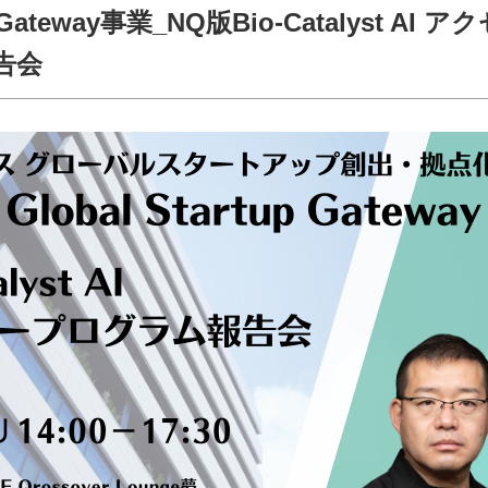
up Gateway事業_NQ版Bio-Catalyst AI ア
告会