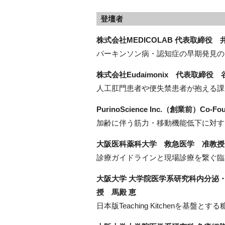
登壇者
株式会社MEDICOLAB 代表取締役 
パーキンソン病・認知症の早期発見の
株式会社Eudaimonix 代表取締役 
人工肛門患者や便失禁患者が抱える課
PurinoScience Inc.（創業前）Co-F
加齢に伴う筋力・移動機能低下に対す
大阪医科薬科大学 救急医学 准教授
診療ガイドラインと現場診療を繋ぐ臨
大阪大学 大学院医学系研究科内分泌
授 馬殿 恵
日本版Teaching Kitchenを基