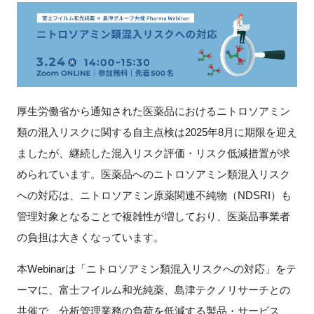
新規登録
イベント
プログラム
厚生労働省から通知された医薬品におけるニトロソアミン
類の混入リスクに関する自主点検は2025年8月に期限を迎え
インタビュー・コラム
ましたが、継続した混入リスク評価・リスク低減措置が求
められています。医薬品へのニトロソアミン類混入リスク
ニュース・掲示板
への対応は、ニトロソアミン原薬関連不純物（NDSRI）も
LINK-Jを知る
管理対象となることで複雑性が増しており、医薬品事業者
の負担は大きくなっています。
特別会員
本Webinarは「ニトロソアミン類混入リスクへの対応」をテ
施設・アクセス
ーマに、富士フイルム和光純薬、島津テクノリサーチとの
共催で、分析管理業務の負荷を低減する製品・サービス、