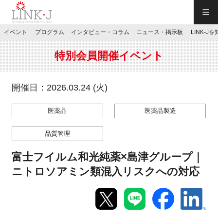
一般社団法人LINK-J／LINK-J
イベント
プログラム
インタビュー・コラム
ニュース・掲示板
LINK-J
JP
／
EN
特別会員開催イベント
開催日：2026.03.24 (火)
医薬品
医薬品製造
特別会員専用メニュー
品質管理
施設ご予約
富士フイルム和光純薬×島津グループ｜
ニトロソアミン類混入リスクへの対応
お問い合わせ
マイページ