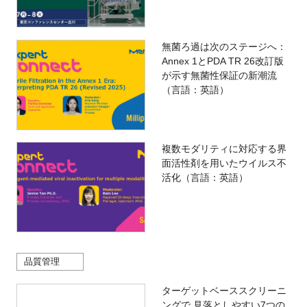
無菌ろ過は次のステージへ：
Annex 1とPDA TR 26改訂版
が示す無菌性保証の新潮流
（言語：英語）
複数モダリティに対応する界
面活性剤を用いたウイルス不
活化（言語：英語）
品質管理
ターゲットベーススクリーニ
ングで 見落としやすい7つの