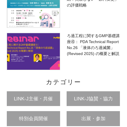
の評価戦略
ろ過工程に関するGMP基礎講
座④： PDA Technical Report
No.26 「液体のろ過滅菌」
(Revised 2025) の概要と解説
カテゴリー
LINK-J主催・共催
LINK-J協賛・協力
特別会員開催
出展・参加