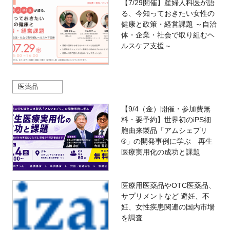
【7/29開催】産婦人科医が語
る、今知っておきたい女性の
健康と政策・経営課題 ～自治
体・企業・社会で取り組むヘ
ルスケア支援～
医薬品
【9/4（金）開催・参加費無
料・要予約】世界初のiPS細
胞由来製品「アムシェプリ
®」の開発事例に学ぶ 再生
医療実用化の成功と課題
医療用医薬品やOTC医薬品、
サプリメントなど 避妊、不
妊、女性疾患関連の国内市場
を調査