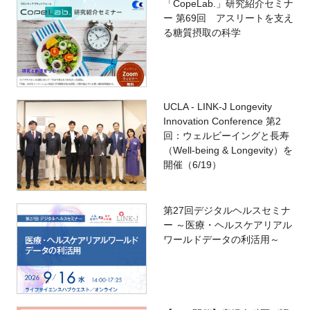
「CopeLab.」研究紹介セミナ
ー 第69回 アスリートを支え
る糖質摂取の科学
UCLA - LINK-J Longevity
Innovation Conference 第2
回：ウェルビーイングと長寿
（Well-being & Longevity）を
開催（6/19）
第27回デジタルヘルスセミナ
ー ～医療・ヘルスケアリアル
ワールドデータの利活用～