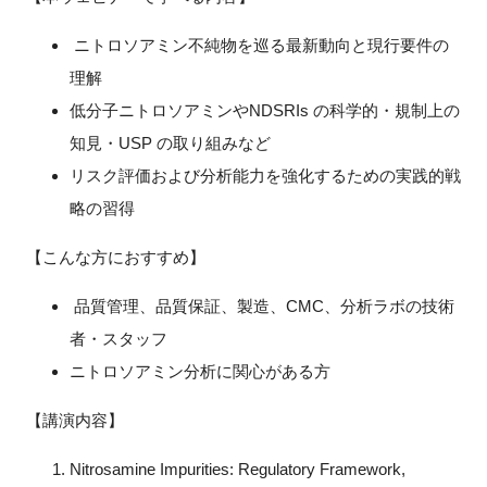
ニトロソアミン不純物を巡る最新動向と現⾏要件の
理解
閉じる
低分⼦ニトロソアミンやNDSRIs の科学的・規制上の
知⾒・USP の取り組みなど
リスク評価および分析能⼒を強化するための実践的戦
略の習得
【こんな⽅におすすめ】
品質管理、品質保証、製造、CMC、分析ラボの技術
者・スタッフ
ニトロソアミン分析に関⼼がある⽅
【講演内容】
Nitrosamine Impurities: Regulatory Framework,