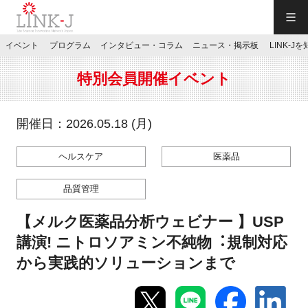
一般社団法人LINK-J／LINK-J
イベント
プログラム
インタビュー・コラム
ニュース・掲示板
LINK-J
JP
／
EN
特別会員開催イベント
開催日：2026.05.18 (月)
ヘルスケア
医薬品
特別会員専用メニュー
品質管理
施設ご予約
【メルク医薬品分析ウェビナー 】USP
講演! ニトロソアミン不純物︓規制対応
お問い合わせ
から実践的ソリューションまで
マイページ