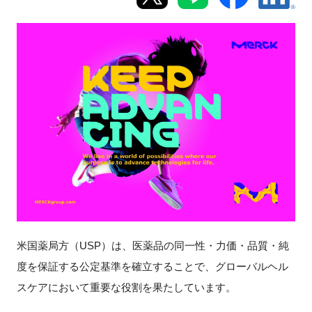
新規登録
イベント
プログラム
インタビュー・コラム
ニュース・掲示板
LINK-Jを知る
米国薬局方（USP）は、医薬品の同一性・力価・品質・純
特別会員
度を保証する公定基準を確立することで、グローバルヘル
施設・アクセス
スケアにおいて重要な役割を果たしています。