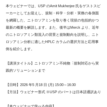
FAQ
本ウェビナーでは、USP のAmit Mukherjee ⽒をゲストスピ
ーカーとしてお迎えし、規制・科学・分析・実務の各側⾯
イベントお知らせメール登録
を網羅した、ニトロソアミンを取り巻く現状の包括的かつ
最新の概要を解説します。また、後半はMerck より、近年
のニトロソアミン類混⼊の背景と規制動向を説明し、ニト
ロソアミン分析に適したHPLC カラムの選択⽅法と応⽤事
例を紹介します。
【講演タイトル】ニトロソアミン不純物︓規制対応から実
践的ソリューションまで
【⽇時】2026 年5 ⽉18 ⽇ (⽉) 15:00～16:30
【⽅法】ウェビナー形式 ※USP のパートは⽇本語通訳あり
【本ウェビナーで学べる内容】