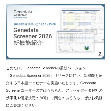
新規登録
イベント
プログラム
インタビュー・コラム
ニュース・掲示板
このたび、Genedata Screenerの最新バージョン
LINK-Jを知る
「Genedata Screener 2026」リリースに伴い、新機能を紹
介する日本語ウェビナーを実施いたします。Genedata
特別会員
Screenerユーザーの方はもちろん、アッセイデータ解析の
効率化や意思決定の加速にご関心のある方も、ぜひお気軽
施設・アクセス
にご参加ください。