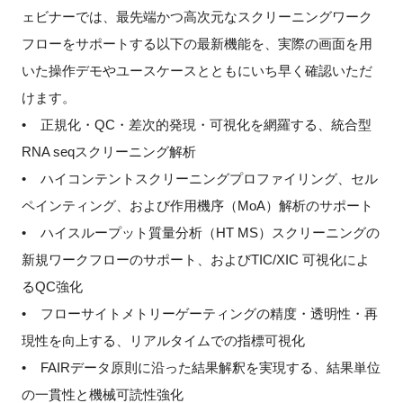
ェビナーでは、最先端かつ高次元なスクリーニングワーク
フローをサポートする以下の最新機能を、実際の画面を用
いた操作デモやユースケースとともにいち早く確認いただ
閉じる
けます。
• 正規化・QC・差次的発現・可視化を網羅する、統合型
RNA seqスクリーニング解析
• ハイコンテントスクリーニングプロファイリング、セル
ペインティング、および作用機序（MoA）解析のサポート
• ハイスループット質量分析（HT MS）スクリーニングの
新規ワークフローのサポート、およびTIC/XIC 可視化によ
るQC強化
• フローサイトメトリーゲーティングの精度・透明性・再
現性を向上する、リアルタイムでの指標可視化
• FAIRデータ原則に沿った結果解釈を実現する、結果単位
の一貫性と機械可読性強化