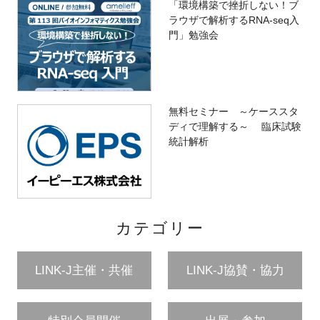
「環境構築で挫折しない！ブ
ラウザで解析するRNA-seq入
門」勉強会
無料セミナー ～ケーススタ
ディで理解する～ 臨床試験
統計解析
カテゴリー
LINK-J主催・共催
LINK-J協賛・協力