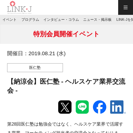
一般社団法人LINK-J／LINK-J
イベント
プログラム
インタビュー・コラム
ニュース・掲示板
LINK-J
JP
／
EN
特別会員開催イベント
開催日：2019.08.21 (水)
医仁塾
特別会員専用メニュー
【納涼会】医仁塾 - ヘルスケア業界交流
施設ご予約
会 -
お問い合わせ
第28回医仁塾は勉強会ではなく、ヘルスケア業界で活躍す
マイページ
る営業、マーケティング担当者の交流会となっておりま