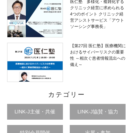
医仁塾 多様化・複雑化する
クリニック経営に求められる
4つのポイント クリニック経
営アシストサービス「アウト
ソーシング事務長」
【第27回 医仁塾】医療機関に
おけるサイバーリスクの重要
性 ～相次ぐ患者情報流出への
備え～
カテゴリー
LINK-J主催・共催
LINK-J協賛・協力
特別会員開催
出展・参加