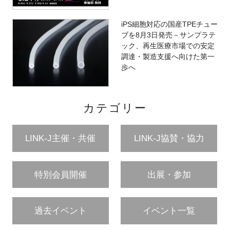
iPS細胞対応の国産TPEチュー
ブを8月3日発売－サンプラテ
ック、再生医療市場での安定
調達・製造支援へ向けた第一
歩へ
カテゴリー
LINK-J主催・共催
LINK-J協賛・協力
特別会員開催
出展・参加
過去イベント
イベント一覧