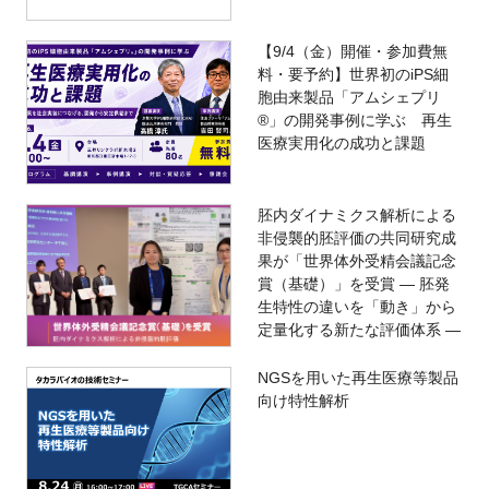
【9/4（金）開催・参加費無
料・要予約】世界初のiPS細
胞由来製品「アムシェプリ
®」の開発事例に学ぶ 再生
医療実用化の成功と課題
胚内ダイナミクス解析による
非侵襲的胚評価の共同研究成
果が「世界体外受精会議記念
賞（基礎）」を受賞 ― 胚発
生特性の違いを「動き」から
定量化する新たな評価体系 ―
NGSを用いた再生医療等製品
向け特性解析