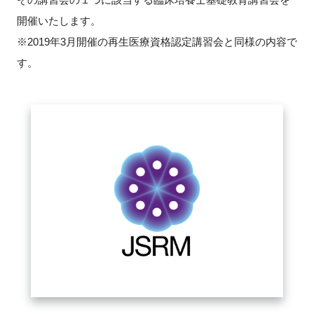
開催いたします。
新規登録
※2019年3月開催の再生医療資格認定講習会と同様の内容で
す。
イベント
プログラム
インタビュー・コラム
ニュース・掲示板
LINK-Jを知る
特別会員
施設・アクセス