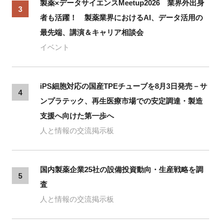
製薬×データサイエンスMeetup2026 業界外出身
3
者も活躍！ 製薬業界におけるAI、データ活用の
最先端、講演＆キャリア相談会
イベント
iPS細胞対応の国産TPEチューブを8月3日発売－サ
4
ンプラテック、再生医療市場での安定調達・製造
支援へ向けた第一歩へ
人と情報の交流掲示板
国内製薬企業25社の設備投資動向・生産戦略を調
5
査
人と情報の交流掲示板