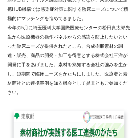
携HUB機構では感染症対策に関する臨床ニーズについて積
新規登録
極的にマッチングを進めてきました。
今年の5月に埼玉医科大学国際医療センターの松田真太郎先
イベント
生から医療機器の操作パネルからの感染を防止したいとい
プログラム
った臨床ニーズが提供されたところ、合成樹脂素材の調
達・販売、商品の開発・加工を得意とする株式会社三洋が
インタビュー・コラム
開発に手をあげました。素材を熟知する会社の強みを生か
し、短期間で臨床ニーズをかたちにしました。医療者と素
ニュース・掲示板
材商社との連携事例を知る機会として是非ともご参加くだ
さい。
LINK-Jを知る
特別会員
施設・アクセス