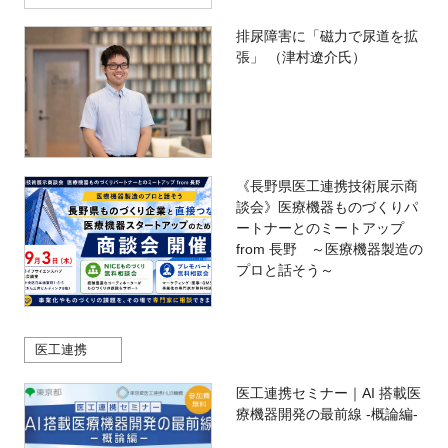
排尿障害に「磁力で尿道を拡
張」 （津村遼介氏）
《長野県医工連携技術展示商
談会》医療機器ものづくりパ
ートナーとのミートアップ
from 長野 ～医療機器製造の
プロと話そう～
医工連携
医工連携セミナー｜AI 搭載医
療機器開発の最前線 -概論編-