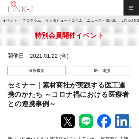
一般社団法人LINK-J／LINK-J
イベント
プログラム
インタビュー・コラム
ニュース・掲示板
LINK-J
JP
／
EN
特別会員開催イベント
開催日：2021.01.22 (金)
医療機器
医工連携
特別会員専用メニュー
セミナー｜素材商社が実践する医工連
施設ご予約
携のかたち ～コロナ禍における医療者
との連携事例～
お問い合わせ
マイページ
新型コロナウイルス感染症が拡大するなか、東京都医工連