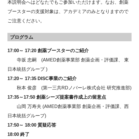
本説明会へはどなたでもご参加いただけます。なお、創薬
ブースターの支援対象は、アカデミアのみとなりますので
ご注意ください。
プログラム
17:00
～
17:20
創薬ブースターのご紹介
寺坂 忠嗣
(AMED
創薬事業部 創薬企画・評価課、 東
日本統括グループ
)
17:20
～
17:35 DISC
事業のご紹介
秋本 俊彦
(
第一三共
RD
ノバーレ株式会社 研究推進部
)
17:35
～
17:50
創薬シーズ提案書作成上の留意点
山岡 万寿夫
(AMED
創薬事業部 創薬企画・評価課、西
日本統括グループ
)
17:50
～
18:00
質疑応答
18:00
終了