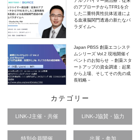
アルツハイマー病治療：従来
のアプローチからTFR1を介
した二重特異性抗体送達によ
る血液脳関門透過の新たなパ
ラダイムへ
Japan PBSS 創薬エコシステ
ムシリーズ Vol.2 現地開催イ
ベントのお知らせ －創薬スタ
ートアップの資金調達：起業
から上場、そしてその先の成
長戦略－
カテゴリー
LINK-J主催・共催
LINK-J協賛・協力
特別会員開催
出展・参加