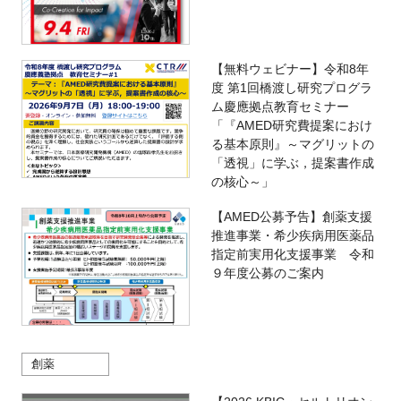
【無料ウェビナー】令和8年
度 第1回橋渡し研究プログラ
ム慶應拠点教育セミナー
「『AMED研究費提案におけ
る基本原則』～マグリットの
「透視」に学ぶ，提案書作成
の核心～」
【AMED公募予告】創薬支援
推進事業・希少疾病用医薬品
指定前実用化支援事業 令和
９年度公募のご案内
創薬