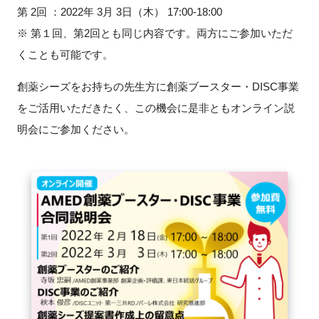
FAQ
第
2
回 ：
2022
年
3
月
3
日（木）
17:00-
18:00
※ 第１回、第
2
回とも同じ内容です。両方にご参加いただ
イベントお知らせメール登録
くことも可能です。
創薬シーズをお持ちの先生方に創薬ブースター・
DISC
事業
をご活用いただきたく、この機会に是非ともオンライン説
明会にご参加ください。