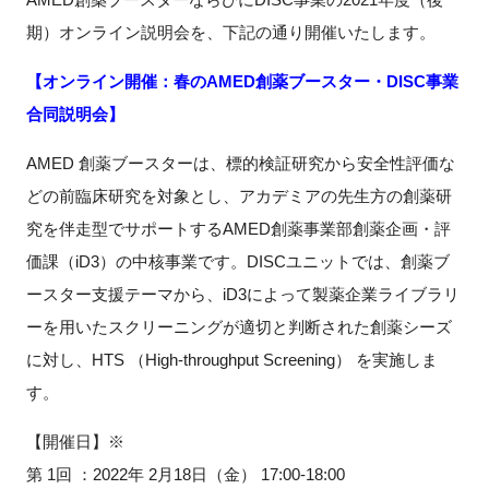
期）オンライン説明会を、下記の通り開催いたします。
新規登録
【オンライン開催：春のAMED創薬ブースター・DISC事業
イベント
合同説明会】
プログラム
AMED 創薬ブースターは、標的検証研究から安全性評価な
どの前臨床研究を対象とし、アカデミアの先生方の創薬研
インタビュー・コラム
究を伴走型でサポートする
AMED
創薬事業部創薬企画・評
価課（
iD3
）の中核事業です。
DISC
ユニットでは、創薬ブ
ニュース・掲示板
ースター支援テーマから、
iD3
によって製薬企業ライブラリ
ーを用いたスクリーニングが適切と判断された創薬シーズ
LINK-Jを知る
に対し、
HTS
（
High-throughput Screening
） を実施しま
特別会員
す。
【開催日】※
施設・アクセス
第
1
回 ：
2022
年
2
月
18
日（金） 1
7:00-
18:00