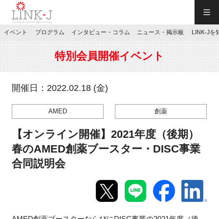
一般社団法人LINK-J／LINK-J
イベント
プログラム
インタビュー・コラム
ニュース・掲示板
LINK-J
JP
／
EN
特別会員開催イベント
開催日：2022.02.18 (金)
AMED
創薬
特別会員専用メニュー
【オンライン開催】2021年度（後期）
施設ご予約
春のAMED創薬ブースター・DISC事業
合同説明会
お問い合わせ
マイページ
AMED創薬ブースターならびに
DISC
事業の
2021
年度（後