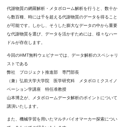
代謝物質の網羅解析・メタボローム解析を行うと、数十か
新規登録
ら数百種、時には千を超える代謝物質のデータを得ること
が可能です。しかし、そうした膨大なデータの中から重要
イベント
な代謝物質を選び、データを活かすためには、様々なハー
プログラム
ドルが存在します。
今回のHMT無料ウェビナーでは、データ解析のスペシャリ
インタビュー・コラム
ストである
ニュース・掲示板
弊社 プロジェクト推進部 専門部長
（兼）弘前大学大学院 医学研究科 メタボロミクスイノ
LINK-Jを知る
ベーション学講座 特任准教授
山本博之が、メタボロームデータ解析のポイントについて
特別会員
講演いたします。
施設・アクセス
また、機械学習を用いたマルチバイオマーカー探索につい