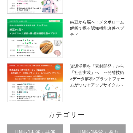
納豆から脳へ：メタボローム
解析で探る認知機能改善ペプ
チド
資源活用を「素材開発」から
「社会実装」へ ～発酵技術
×データ解析×プラットフォー
ムがつなぐアップサイクル～
カテゴリー
LINK-J主催・共催
LINK-J協賛・協力