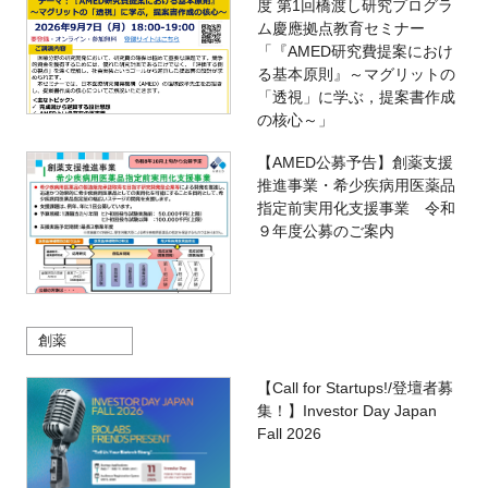
度 第1回橋渡し研究プログラ
ム慶應拠点教育セミナー
「『AMED研究費提案におけ
る基本原則』～マグリットの
「透視」に学ぶ，提案書作成
の核心～」
【AMED公募予告】創薬支援
推進事業・希少疾病用医薬品
指定前実用化支援事業 令和
９年度公募のご案内
創薬
【Call for Startups!/登壇者募
集！】Investor Day Japan
Fall 2026