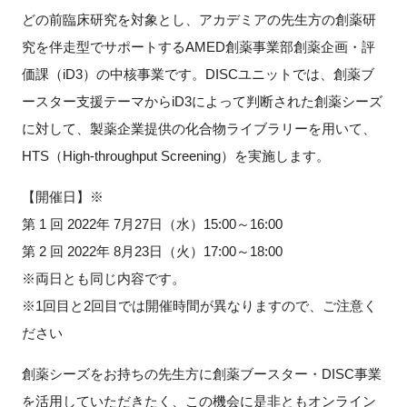
FAQ
どの前臨床研究を対象とし、アカデミアの先生方の創薬研
究を伴走型でサポートするAMED創薬事業部創薬企画・評
イベントお知らせメール登録
価課（iD3）の中核事業です。DISCユニットでは、創薬ブ
ースター支援テーマからiD3によって判断された創薬シーズ
に対して、製薬企業提供の化合物ライブラリーを用いて、
HTS（High-throughput Screening）を実施します。
【開催日】※
第 1 回 2022年 7月27日（水）15:00～16:00
第 2 回 2022年 8月23日（火）17:00～18:00
※両日とも同じ内容です。
※1回目と2回目では開催時間が異なりますので、ご注意く
ださい
創薬シーズをお持ちの先生方に創薬ブースター・DISC事業
を活用していただきたく、この機会に是非ともオンライン