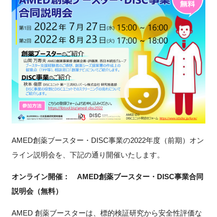
新規登録
イベント
プログラム
インタビュー・コラム
ニュース・掲示板
AMED創薬ブースター・
DISC
事業の
2022
年度（前期）オン
LINK-Jを知る
ライン説明会を、下記の通り開催いたします。
特別会員
オンライン開催：
AMED
創薬ブースター・
DISC
事業合同
説明会（無料）
施設・アクセス
AMED 創薬ブースターは、標的検証研究から安全性評価な