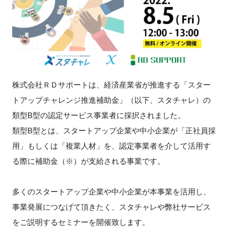
新規登録
イベント
プログラム
株式会社ＲＤサポートは、経済産業省が推進する「スター
インタビュー・コラム
トアップチャレンジ推進補助金」（以下、スタチャレ）の
類型B型の認定サービス事業者に採択されました。
ニュース・掲示板
類型B型とは、スタートアップ企業や中小企業が「正社員採
用」もしくは「複業人材」を、認定事業者を介して活用す
LINK-Jを知る
る際に補助金（※）が支給される事業です。
特別会員
多くのスタートアップ企業や中小企業が本事業を活用し、
事業発展につなげて頂きたく、スタチャレや弊社サービス
施設・アクセス
をご説明するセミナーを開催致します。