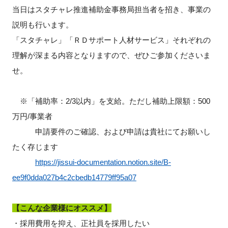
FAQ
当日はスタチャレ推進補助金事務局担当者を招き、事業の
説明も行います。
イベントお知らせメール登録
「スタチャレ」「ＲＤサポート人材サービス」それぞれの
理解が深まる内容となりますので、ぜひご参加くださいま
せ。
※「補助率：2/3以内」を支給。ただし補助上限額：500
万円/事業者
申請要件のご確認、および申請は貴社にてお願いし
たく存じます
https://jissui-documentation.notion.site/B-
ee9f0dda027b4c2cbedb14779ff95a07
【こんな企業様にオススメ】
・採用費用を抑え、正社員を採用したい