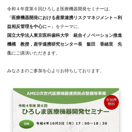
令和４年度第６回ひろしま医療機器開発セミナーは、
新規登録
『
医療機器開発における産業連携リスクマネジメント～利
益相反管理を中心に～
』をテーマに、
イベント
国立大学法人東京医科歯科大学 統合イノベーション推進
プログラム
機構 教授，産学連携研究センター長 飯田 香緒里 先
生
にご講演いただきます。
インタビュー・コラム
みなさまのご参加を心よりお待ちしております。
ニュース・掲示板
LINK-Jを知る
特別会員
施設・アクセス