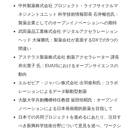
中外製薬株式会社 プロジェクト・ライフサイクルマ
ネジメントユニット 科学技術情報部長 石井暢也氏：
製薬企業としてのオープンイノベーションへの期待
閉じる
武田薬品工業株式会社 デジタルアクセラレーション
ヘッド 大塚勝氏：製薬会社が直面するDXでの5つの
間違い
アステラス製薬株式会社 創薬アクセラレーター 課長
井出寛子 氏：EU/USにおけるオープンサイエンスの
動向
エルゼビア・ジャパン株式会社 出羽俊和氏：コラボ
レーションによるデータ駆動型創薬
大阪大学共創機構特任教授 坂田恒昭氏：オープンイ
ノベーションによる日本発画期的新薬を目指して
日本での共同プロジェクトを進めるにあたり、注目す
べき新興科学技術分野について意見を述べ、ワークシ