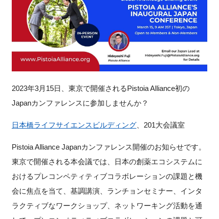
新規登録
イベント
プログラム
2023年3月15日、東京で開催されるPistoia Alliance初の
インタビュー・コラム
Japanカンファレンスに参加しませんか？
ニュース・掲示板
日本橋ライフサイエンスビルディング
、201大会議室
Pistoia Alliance Japanカンファレンス開催のお知らせです。
LINK-Jを知る
東京で開催される本会議では、日本の創薬エコシステムに
特別会員
おけるプレコンペティティブコラボレーションの課題と機
会に焦点を当て、基調講演、ランチョンセミナー、
インタ
施設・アクセス
ラクティブなワークショップ、ネットワーキング活動を通