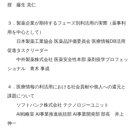
授 藤生 克仁
３．製薬企業が期待するフェーズ別利活用の実際（薬事利
閉じる
用を中心として）
日本製薬工業協会 医薬品評価委員会 医療情報DB活用
促進タスクリーダー
中外製薬株式会社 医薬安全性本部 薬剤疫学プロフェッ
ショナル 青木 事成
４．医療情報の利活用における社会貢献や個人への還元と
課題について
ソフトバンク株式会社 テクノロジーユニット
AI戦略室 AI事業推進統括部 AI事業開発部 部長 井上
伸一