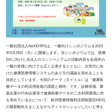
新規登録
イベント
プログラム
一般社団法人NeXEHRSは、一般向けシンポジウムを2023
インタビュー・コラム
年5月29日（月）に開催します。当シンポジウムでは、医療
DXに向けた当法人のコンソーシアムの活動内容を会員外の
ニュース・掲示板
一般の皆様に向けても広く公表するとともに、次世代に向
けた健康医療情報システムのあり方の議論を深めることを
LINK-Jを知る
目的としています。今回のテーマ（タイトル）は「健康医
療データの利活用促進の課題と期待」です。診療現場、製
特別会員
薬企業やIT/AI企業等で健康医療データの二次利用環境に何
を求めているかについて、欧州医療情報利活用制度(EHDS)
施設・アクセス
の最新動向をまじえながらディスカッションしたいと考え