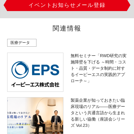
イベントお知らせメール登録
関連情報
医療データ
無料セミナー「RWD研究の実
施障壁を下げる ～時間・コス
ト・品質・データ制約に対す
るイーピーエスの実践的アプ
ローチ～」
製薬企業が知っておきたい臨
床現場のリアル――医療デー
タという共通言語から生まれ
る新しい協働（座談会シリー
ズ Vol.23）