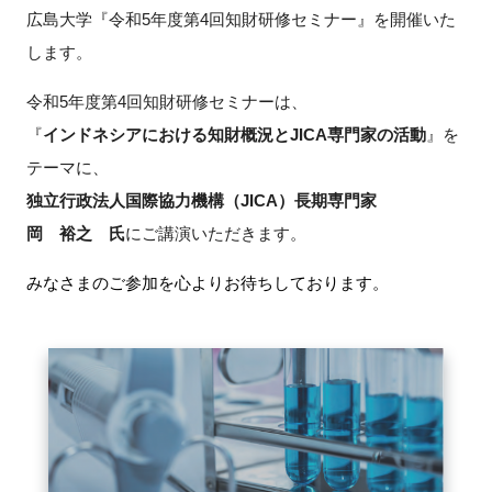
広島大学『令和5年度第4回知財研修セミナー』を開催いた
新規登録
します。
イベント
令和5年度第4回知財研修セミナーは、
『
インドネシアにおける知財概況とJICA専門家の活動
』を
プログラム
テーマに、
独立行政法人国際協力機構（
JICA
）長期専門家
インタビュー・コラム
岡 裕之 氏
にご講演いただきます。
ニュース・掲示板
みなさまのご参加を心よりお待ちしております。
LINK-Jを知る
特別会員
施設・アクセス