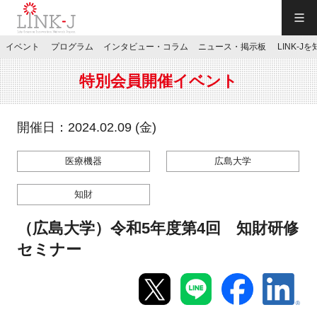
一般社団法人LINK-J／LINK-J
イベント
プログラム
インタビュー・コラム
ニュース・掲示板
LINK-J
JP
／
EN
特別会員開催イベント
開催日：2024.02.09 (金)
医療機器
広島大学
特別会員専用メニュー
知財
施設ご予約
（広島大学）令和5年度第4回 知財研修
セミナー
お問い合わせ
マイページ