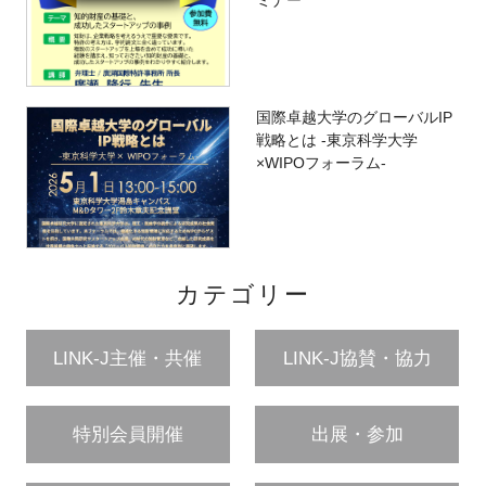
ミナー
国際卓越大学のグローバルIP
戦略とは -東京科学大学
×WIPOフォーラム-
カテゴリー
LINK-J主催・共催
LINK-J協賛・協力
特別会員開催
出展・参加