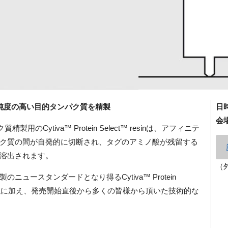
純度の高い目的タンパク質を精製
日
会
のCytiva™ Protein Select™ resinは、アフィニテ
ク質の間が自発的に切断され、タグのアミノ酸が残留する
溶出されます。
（
ュースタンダードとなり得るCytiva™ Protein
工程の解説に加え、発売開始直後から多くの皆様から頂いた技術的な