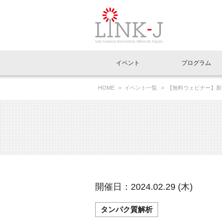
一般社団法人LI
イベント
プログラム
FAQ
イベントお知らせメール登録
HOME
イベント一覧
【無料ウェビナー】新製品紹介
イベント一覧
インタビュー・コラム一覧
ニュース一覧
Out of Box相談室
理事長挨拶
特別会員一覧
ラウンジ・会議室
LINK-J主催・共催
スペシャルインタビュー
トピック
特別
プレ
国内外連携
専用メニューはこちら
アクセス
LINK-J協賛・協力
連載コラム
メディア情報
出展
海外
組織概要
過去イベント
事務局だより
アクセラレーション
マイ
イベ
開催日：2024.02.29 (木)
協賛・協力
施設
タンパク質解析