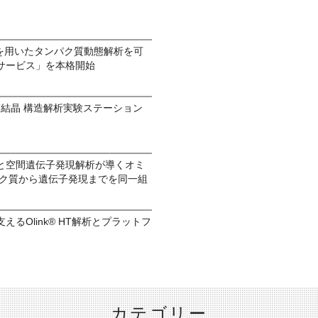
検体を用いたタンパク質動態解析を可
サービス」を本格開始
パク質結晶 構造解析実験ステーション
と空間遺伝子発現解析が導くオミ
パク質から遺伝子発現までを同一組
るOlink® HT解析とプラットフ
カテゴリー