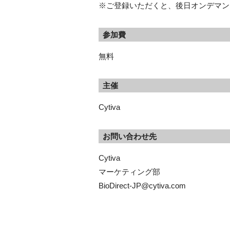
※ご登録いただくと、後日オンデマン
参加費
無料
主催
Cytiva
お問い合わせ先
Cytiva

マーケティング部

BioDirect-JP@cytiva.com