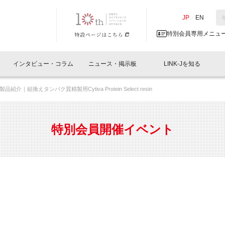
NK-J／LINK-J
JP
／
EN
特別会員専用メニュ
インタビュー・コラム
ニュース・掲示板
LINK-Jを知る
｜組換えタンパク質精製用Cytiva Protein Select resin
イベントレポート一覧
人と情報の交流掲示板一覧
What's "UNIKORN"？
Why in Nihonbashi
特別会員について
オフィス・ラボ
What
What’
入会
施設
会員開催
スリリース
ベンチャーインタビュー
LINK-J主催・共催
会員プレスリリース
会報誌 
サポーター紹介
事業
特別会員開催イベント
閉じる
・参加
関連
サポーターコラム
LINK-J協賛・協力
募集
日本
パンフレット
GT
ページ
ント告知