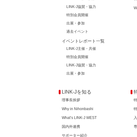
LINK-J協賛・協力
W
特別会員開催
出展・参加
過去イベント
イベントレポート一覧
LINK-J主催・共催
特別会員開催
LINK-J協賛・協力
出展・参加
LINK-Jを知る
理事長挨拶
Why in Nihonbashi
What’s LINK-J WEST
国内外連携
サポーター紹介