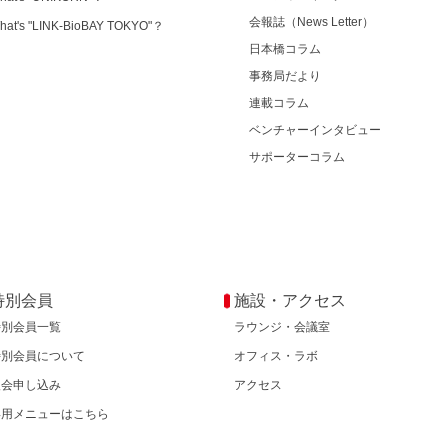
会報誌（News Letter）
hat's "LINK-BioBAY TOKYO"？
日本橋コラム
事務局だより
連載コラム
ベンチャーインタビュー
サポーターコラム
特別会員
施設・アクセス
特別会員一覧
ラウンジ・会議室
特別会員について
オフィス・ラボ
入会申し込み
アクセス
専用メニューはこちら