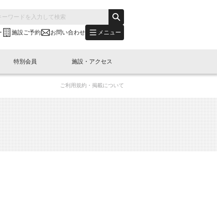
メニュー
ー
施設ご予約
お問い合わせ
特別会員
施設・アクセス
ご利用規約・掲載について
's "LINK-BioBAY TOKYO"？
s LINK-J WEST
申し込み
ご予約
(News Letter)
特別会員開催
ニュース・事業紹介
内容
橋コラム
出展・参加
イベント
B日本橋エリアについて