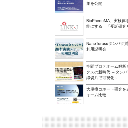
集を公開
BioPhenoMA、実
能にする 「受託研究
NanoTerasuタン
利用説明会
空間プロテオーム解析
クスの新時代 ～タン
織切片で可視化～
大規模コホート研究を支え
ォーム比較