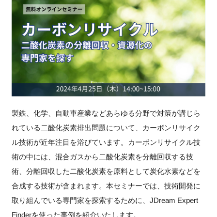
新規登録
イベント
プログラム
インタビュー・コラム
製鉄、化学、自動車産業などあらゆる分野で対策が講じら
ニュース・掲示板
れている二酸化炭素排出問題について、カーボンリサイク
ル技術が近年注目を浴びています。カーボンリサイクル技
LINK-Jを知る
術の中には、混合ガスから二酸化炭素を分離回収する技
術、分離回収した二酸化炭素を原料として炭化水素などを
特別会員
合成する技術が含まれます。本セミナーでは、技術開発に
施設・アクセス
取り組んでいる専門家を探索するために、JDream Expert
Finderを使った事例を紹介いたします。